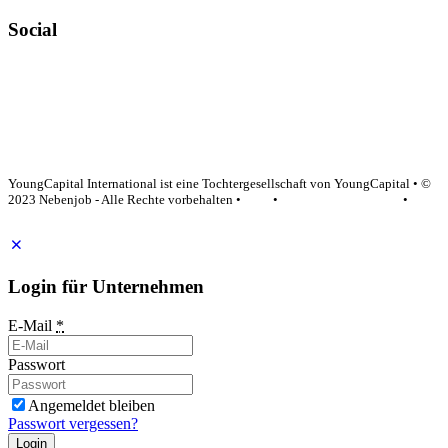
Social
YoungCapital Google score 4.6 - 18 reviews
YoungCapital International ist eine Tochtergesellschaft von YoungCapital • ©
2023 Nebenjob - Alle Rechte vorbehalten •
AGB
•
Datenschutzerklärung
•
Impressum
Login für Unternehmen
E-Mail
*
Passwort
Angemeldet bleiben
Passwort vergessen?
Login