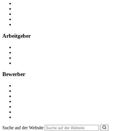
Über Nebenjob
Arbeiten bei NebenJob
Kontakt
Partner
FAQ
Arbeitgeber
Kostenlos registrieren
Anzeige schalten
Recruiting-Prozess Tipps
FAQ für Unternehmen
Bewerber
Kostenlos registrieren
Alle Jobs in Deutschland
Nebenjob suchen
Minijob suchen
Ferienjob suchen
Bewerbungstipps
NebenJob Ratgeber
Suche auf der Website