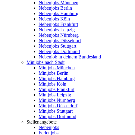
Nebenjobs München
Nebenjobs Berlin
Nebenjobs Hamburg
Nebenjobs Köln
Nebenjobs Frankfurt
Nebenjobs Leipzig
Nebenjobs Nürnberg
Nebenjobs Düsseldorf
Nebenjobs Stuttgart
Nebenjobs Dortmund
Nebenjob in deinem Bundesland
Minijobs nach Stadt
Minijobs München
Minijobs Berlin
Minijobs Hamburg
Minijobs Köln
Minijobs Frankfurt
Minijobs Leipzig
Minijobs Nürnberg
Minijobs Düsseldorf
Minijobs Stuttgart
Minijobs Dortmund
Stellenangebote
Nebenjobs
Ferienjobs