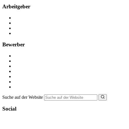
Arbeitgeber
Kostenlos registrieren
Anzeige schalten
Recruiting-Prozess Tipps
FAQ für Unternehmen
Bewerber
Kostenlos registrieren
Alle Jobs in Deutschland
Nebenjob suchen
Minijob suchen
Ferienjob suchen
Bewerbungstipps
NebenJob Ratgeber
Suche auf der Website
Social