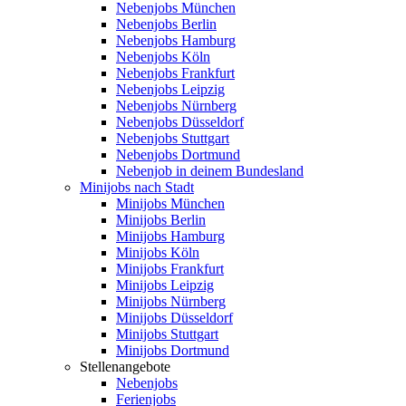
Nebenjobs München
Nebenjobs Berlin
Nebenjobs Hamburg
Nebenjobs Köln
Nebenjobs Frankfurt
Nebenjobs Leipzig
Nebenjobs Nürnberg
Nebenjobs Düsseldorf
Nebenjobs Stuttgart
Nebenjobs Dortmund
Nebenjob in deinem Bundesland
Minijobs nach Stadt
Minijobs München
Minijobs Berlin
Minijobs Hamburg
Minijobs Köln
Minijobs Frankfurt
Minijobs Leipzig
Minijobs Nürnberg
Minijobs Düsseldorf
Minijobs Stuttgart
Minijobs Dortmund
Stellenangebote
Nebenjobs
Ferienjobs