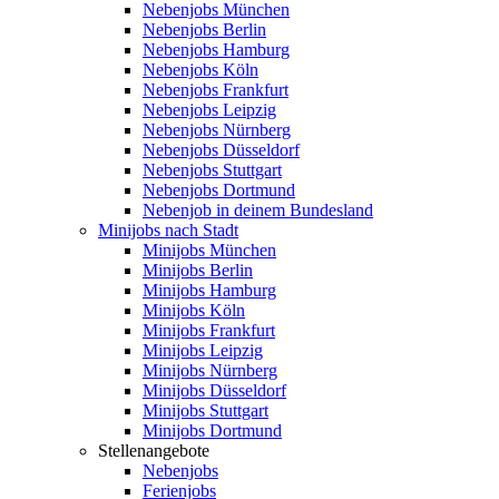
Nebenjobs München
Nebenjobs Berlin
Nebenjobs Hamburg
Nebenjobs Köln
Nebenjobs Frankfurt
Nebenjobs Leipzig
Nebenjobs Nürnberg
Nebenjobs Düsseldorf
Nebenjobs Stuttgart
Nebenjobs Dortmund
Nebenjob in deinem Bundesland
Minijobs nach Stadt
Minijobs München
Minijobs Berlin
Minijobs Hamburg
Minijobs Köln
Minijobs Frankfurt
Minijobs Leipzig
Minijobs Nürnberg
Minijobs Düsseldorf
Minijobs Stuttgart
Minijobs Dortmund
Stellenangebote
Nebenjobs
Ferienjobs