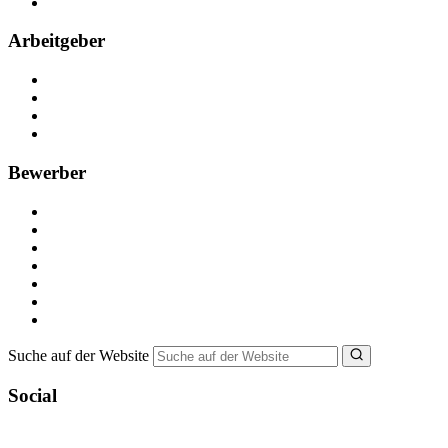
FAQ
Arbeitgeber
Kostenlos registrieren
Anzeige schalten
Recruiting-Prozess Tipps
FAQ für Unternehmen
Bewerber
Kostenlos registrieren
Alle Jobs in Deutschland
Nebenjob suchen
Minijob suchen
Ferienjob suchen
Bewerbungstipps
NebenJob Ratgeber
Suche auf der Website
Social