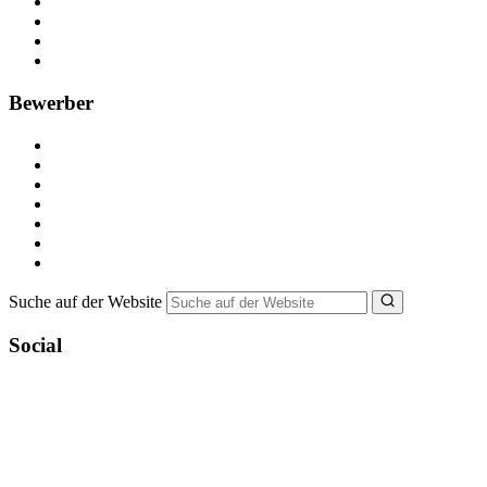
Kostenlos registrieren
Anzeige schalten
Recruiting-Prozess Tipps
FAQ für Unternehmen
Bewerber
Kostenlos registrieren
Alle Jobs in Deutschland
Nebenjob suchen
Minijob suchen
Ferienjob suchen
Bewerbungstipps
NebenJob Ratgeber
Suche auf der Website
Social
YoungCapital Google score 4.6 - 18 reviews