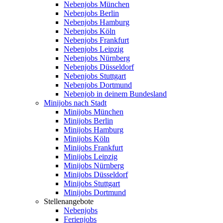
Nebenjobs München
Nebenjobs Berlin
Nebenjobs Hamburg
Nebenjobs Köln
Nebenjobs Frankfurt
Nebenjobs Leipzig
Nebenjobs Nürnberg
Nebenjobs Düsseldorf
Nebenjobs Stuttgart
Nebenjobs Dortmund
Nebenjob in deinem Bundesland
Minijobs nach Stadt
Minijobs München
Minijobs Berlin
Minijobs Hamburg
Minijobs Köln
Minijobs Frankfurt
Minijobs Leipzig
Minijobs Nürnberg
Minijobs Düsseldorf
Minijobs Stuttgart
Minijobs Dortmund
Stellenangebote
Nebenjobs
Ferienjobs