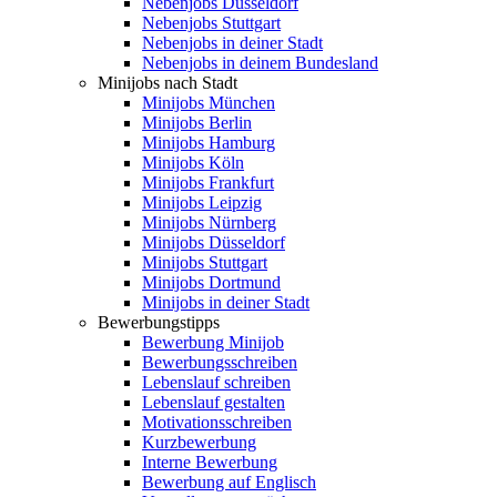
Nebenjobs Düsseldorf
Nebenjobs Stuttgart
Nebenjobs in deiner Stadt
Nebenjobs in deinem Bundesland
Minijobs nach Stadt
Minijobs München
Minijobs Berlin
Minijobs Hamburg
Minijobs Köln
Minijobs Frankfurt
Minijobs Leipzig
Minijobs Nürnberg
Minijobs Düsseldorf
Minijobs Stuttgart
Minijobs Dortmund
Minijobs in deiner Stadt
Bewerbungstipps
Bewerbung Minijob
Bewerbungsschreiben
Lebenslauf schreiben
Lebenslauf gestalten
Motivationsschreiben
Kurzbewerbung
Interne Bewerbung
Bewerbung auf Englisch