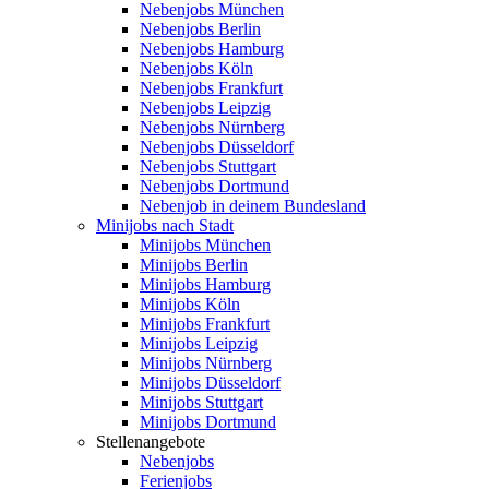
Nebenjobs München
Nebenjobs Berlin
Nebenjobs Hamburg
Nebenjobs Köln
Nebenjobs Frankfurt
Nebenjobs Leipzig
Nebenjobs Nürnberg
Nebenjobs Düsseldorf
Nebenjobs Stuttgart
Nebenjobs Dortmund
Nebenjob in deinem Bundesland
Minijobs nach Stadt
Minijobs München
Minijobs Berlin
Minijobs Hamburg
Minijobs Köln
Minijobs Frankfurt
Minijobs Leipzig
Minijobs Nürnberg
Minijobs Düsseldorf
Minijobs Stuttgart
Minijobs Dortmund
Stellenangebote
Nebenjobs
Ferienjobs