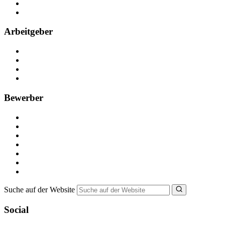
Partner
FAQ
Arbeitgeber
Kostenlos registrieren
Anzeige schalten
Recruiting-Prozess Tipps
FAQ für Unternehmen
Bewerber
Kostenlos registrieren
Alle Jobs in Deutschland
Nebenjob suchen
Minijob suchen
Ferienjob suchen
Bewerbungstipps
NebenJob Ratgeber
Suche auf der Website
Social