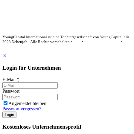
YoungCapital Google score 4.6 - 18 reviews
YoungCapital International ist eine Tochtergesellschaft von YoungCapital • ©
2023 Nebenjob - Alle Rechte vorbehalten •
AGB
•
Datenschutzerklärung
•
Impressum
Login für Unternehmen
E-Mail
*
Passwort
Angemeldet bleiben
Passwort vergessen?
Login
Kostenloses Unternehmensprofil