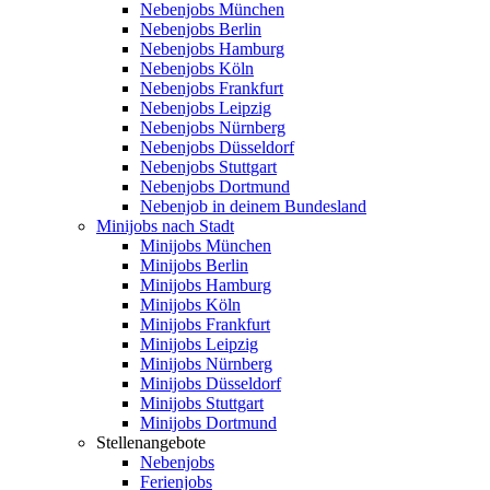
Nebenjobs München
Nebenjobs Berlin
Nebenjobs Hamburg
Nebenjobs Köln
Nebenjobs Frankfurt
Nebenjobs Leipzig
Nebenjobs Nürnberg
Nebenjobs Düsseldorf
Nebenjobs Stuttgart
Nebenjobs Dortmund
Nebenjob in deinem Bundesland
Minijobs nach Stadt
Minijobs München
Minijobs Berlin
Minijobs Hamburg
Minijobs Köln
Minijobs Frankfurt
Minijobs Leipzig
Minijobs Nürnberg
Minijobs Düsseldorf
Minijobs Stuttgart
Minijobs Dortmund
Stellenangebote
Nebenjobs
Ferienjobs