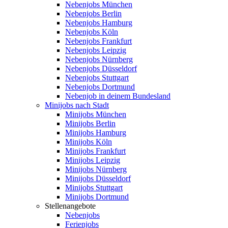
Nebenjobs München
Nebenjobs Berlin
Nebenjobs Hamburg
Nebenjobs Köln
Nebenjobs Frankfurt
Nebenjobs Leipzig
Nebenjobs Nürnberg
Nebenjobs Düsseldorf
Nebenjobs Stuttgart
Nebenjobs Dortmund
Nebenjob in deinem Bundesland
Minijobs nach Stadt
Minijobs München
Minijobs Berlin
Minijobs Hamburg
Minijobs Köln
Minijobs Frankfurt
Minijobs Leipzig
Minijobs Nürnberg
Minijobs Düsseldorf
Minijobs Stuttgart
Minijobs Dortmund
Stellenangebote
Nebenjobs
Ferienjobs