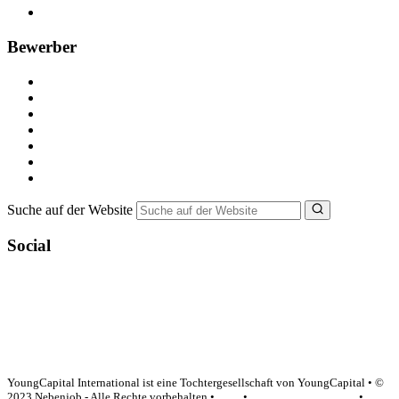
FAQ für Unternehmen
Bewerber
Kostenlos registrieren
Alle Jobs in Deutschland
Nebenjob suchen
Minijob suchen
Ferienjob suchen
Bewerbungstipps
NebenJob Ratgeber
Suche auf der Website
Social
YoungCapital Google score 4.6 - 18 reviews
YoungCapital International ist eine Tochtergesellschaft von YoungCapital • ©
2023 Nebenjob - Alle Rechte vorbehalten •
AGB
•
Datenschutzerklärung
•