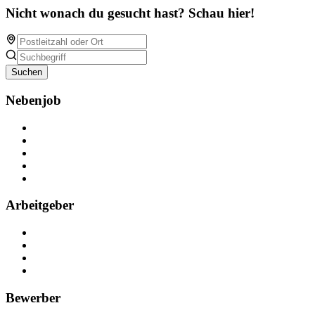
Nicht wonach du gesucht hast? Schau hier!
Suchen
Nebenjob
Über Nebenjob
Arbeiten bei NebenJob
Kontakt
Partner
FAQ
Arbeitgeber
Kostenlos registrieren
Anzeige schalten
Recruiting-Prozess Tipps
FAQ für Unternehmen
Bewerber