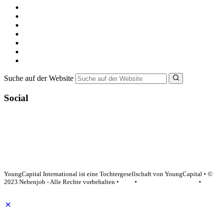
Kostenlos registrieren
Alle Jobs in Deutschland
Nebenjob suchen
Minijob suchen
Ferienjob suchen
Bewerbungstipps
NebenJob Ratgeber
Suche auf der Website
Social
YoungCapital Google score 4.6 - 18 reviews
YoungCapital International ist eine Tochtergesellschaft von YoungCapital • ©
2023 Nebenjob - Alle Rechte vorbehalten •
AGB
•
Datenschutzerklärung
•
Impressum