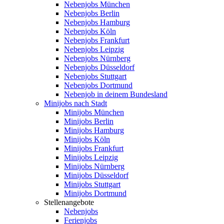
Nebenjobs München
Nebenjobs Berlin
Nebenjobs Hamburg
Nebenjobs Köln
Nebenjobs Frankfurt
Nebenjobs Leipzig
Nebenjobs Nürnberg
Nebenjobs Düsseldorf
Nebenjobs Stuttgart
Nebenjobs Dortmund
Nebenjob in deinem Bundesland
Minijobs nach Stadt
Minijobs München
Minijobs Berlin
Minijobs Hamburg
Minijobs Köln
Minijobs Frankfurt
Minijobs Leipzig
Minijobs Nürnberg
Minijobs Düsseldorf
Minijobs Stuttgart
Minijobs Dortmund
Stellenangebote
Nebenjobs
Ferienjobs