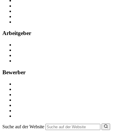
Über Nebenjob
Arbeiten bei NebenJob
Kontakt
Partner
FAQ
Arbeitgeber
Kostenlos registrieren
Anzeige schalten
Recruiting-Prozess Tipps
FAQ für Unternehmen
Bewerber
Kostenlos registrieren
Alle Jobs in Deutschland
Nebenjob suchen
Minijob suchen
Ferienjob suchen
Bewerbungstipps
NebenJob Ratgeber
Suche auf der Website