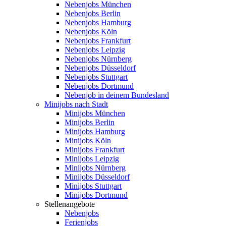
Nebenjobs München
Nebenjobs Berlin
Nebenjobs Hamburg
Nebenjobs Köln
Nebenjobs Frankfurt
Nebenjobs Leipzig
Nebenjobs Nürnberg
Nebenjobs Düsseldorf
Nebenjobs Stuttgart
Nebenjobs Dortmund
Nebenjob in deinem Bundesland
Minijobs nach Stadt
Minijobs München
Minijobs Berlin
Minijobs Hamburg
Minijobs Köln
Minijobs Frankfurt
Minijobs Leipzig
Minijobs Nürnberg
Minijobs Düsseldorf
Minijobs Stuttgart
Minijobs Dortmund
Stellenangebote
Nebenjobs
Ferienjobs