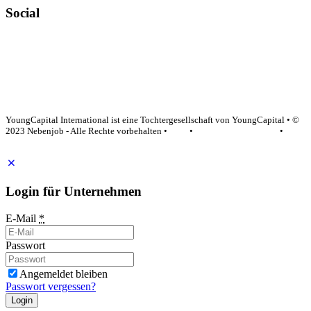
Social
YoungCapital Google score 4.6 - 18 reviews
YoungCapital International ist eine Tochtergesellschaft von YoungCapital • ©
2023 Nebenjob - Alle Rechte vorbehalten •
AGB
•
Datenschutzerklärung
•
Impressum
Login für Unternehmen
E-Mail
*
Passwort
Angemeldet bleiben
Passwort vergessen?
Login