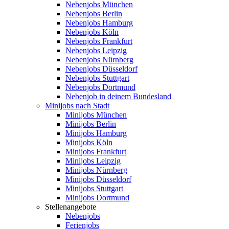
Nebenjobs München
Nebenjobs Berlin
Nebenjobs Hamburg
Nebenjobs Köln
Nebenjobs Frankfurt
Nebenjobs Leipzig
Nebenjobs Nürnberg
Nebenjobs Düsseldorf
Nebenjobs Stuttgart
Nebenjobs Dortmund
Nebenjob in deinem Bundesland
Minijobs nach Stadt
Minijobs München
Minijobs Berlin
Minijobs Hamburg
Minijobs Köln
Minijobs Frankfurt
Minijobs Leipzig
Minijobs Nürnberg
Minijobs Düsseldorf
Minijobs Stuttgart
Minijobs Dortmund
Stellenangebote
Nebenjobs
Ferienjobs