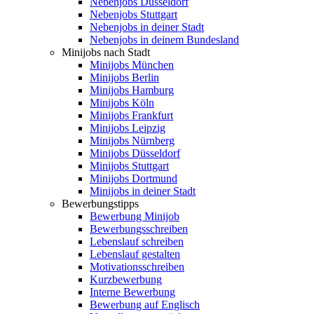
Nebenjobs Düsseldorf
Nebenjobs Stuttgart
Nebenjobs in deiner Stadt
Nebenjobs in deinem Bundesland
Minijobs nach Stadt
Minijobs München
Minijobs Berlin
Minijobs Hamburg
Minijobs Köln
Minijobs Frankfurt
Minijobs Leipzig
Minijobs Nürnberg
Minijobs Düsseldorf
Minijobs Stuttgart
Minijobs Dortmund
Minijobs in deiner Stadt
Bewerbungstipps
Bewerbung Minijob
Bewerbungsschreiben
Lebenslauf schreiben
Lebenslauf gestalten
Motivationsschreiben
Kurzbewerbung
Interne Bewerbung
Bewerbung auf Englisch