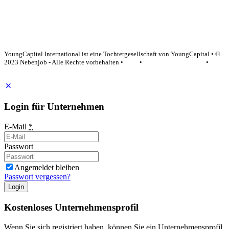
YoungCapital Google score 4.6 - 18 reviews
YoungCapital International ist eine Tochtergesellschaft von YoungCapital • ©
2023 Nebenjob - Alle Rechte vorbehalten •
AGB
•
Datenschutzerklärung
•
Impressum
Login für Unternehmen
E-Mail
*
Passwort
Angemeldet bleiben
Passwort vergessen?
Login
Kostenloses Unternehmensprofil
Wenn Sie sich registriert haben, können Sie ein Unternehmensprofil