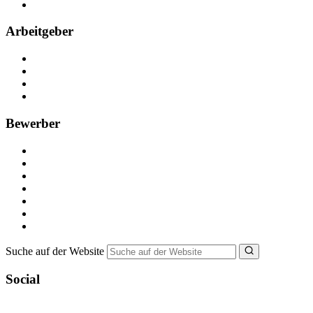
FAQ
Arbeitgeber
Kostenlos registrieren
Anzeige schalten
Recruiting-Prozess Tipps
FAQ für Unternehmen
Bewerber
Kostenlos registrieren
Alle Jobs in Deutschland
Nebenjob suchen
Minijob suchen
Ferienjob suchen
Bewerbungstipps
NebenJob Ratgeber
Suche auf der Website
Social