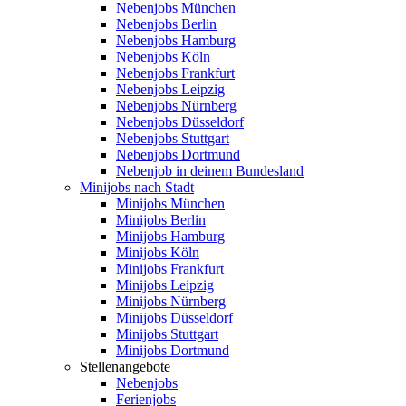
Nebenjobs München
Nebenjobs Berlin
Nebenjobs Hamburg
Nebenjobs Köln
Nebenjobs Frankfurt
Nebenjobs Leipzig
Nebenjobs Nürnberg
Nebenjobs Düsseldorf
Nebenjobs Stuttgart
Nebenjobs Dortmund
Nebenjob in deinem Bundesland
Minijobs nach Stadt
Minijobs München
Minijobs Berlin
Minijobs Hamburg
Minijobs Köln
Minijobs Frankfurt
Minijobs Leipzig
Minijobs Nürnberg
Minijobs Düsseldorf
Minijobs Stuttgart
Minijobs Dortmund
Stellenangebote
Nebenjobs
Ferienjobs