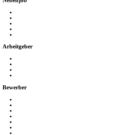
Nebenjob
Über Nebenjob
Arbeiten bei NebenJob
Kontakt
Partner
FAQ
Arbeitgeber
Kostenlos registrieren
Anzeige schalten
Recruiting-Prozess Tipps
FAQ für Unternehmen
Bewerber
Kostenlos registrieren
Alle Jobs in Deutschland
Nebenjob suchen
Minijob suchen
Ferienjob suchen
Bewerbungstipps
NebenJob Ratgeber