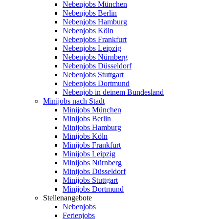
Nebenjobs München
Nebenjobs Berlin
Nebenjobs Hamburg
Nebenjobs Köln
Nebenjobs Frankfurt
Nebenjobs Leipzig
Nebenjobs Nürnberg
Nebenjobs Düsseldorf
Nebenjobs Stuttgart
Nebenjobs Dortmund
Nebenjob in deinem Bundesland
Minijobs nach Stadt
Minijobs München
Minijobs Berlin
Minijobs Hamburg
Minijobs Köln
Minijobs Frankfurt
Minijobs Leipzig
Minijobs Nürnberg
Minijobs Düsseldorf
Minijobs Stuttgart
Minijobs Dortmund
Stellenangebote
Nebenjobs
Ferienjobs