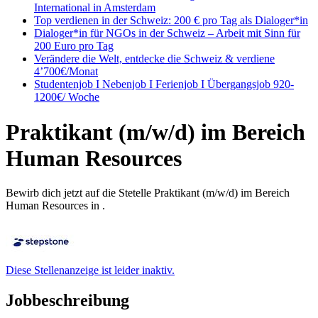
International in Amsterdam
Top verdienen in der Schweiz: 200 € pro Tag als Dialoger*in
Dialoger*in für NGOs in der Schweiz – Arbeit mit Sinn für
200 Euro pro Tag
Verändere die Welt, entdecke die Schweiz & verdiene
4’700€/Monat
Studentenjob I Nebenjob I Ferienjob I Übergangsjob 920-
1200€/ Woche
Praktikant (m/w/d) im Bereich
Human Resources
Bewirb dich jetzt auf die Stetelle Praktikant (m/w/d) im Bereich
Human Resources in .
Diese Stellenanzeige ist leider inaktiv.
Jobbeschreibung