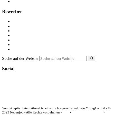
FAQ für Unternehmen
Bewerber
Kostenlos registrieren
Alle Jobs in Deutschland
Nebenjob suchen
Minijob suchen
Ferienjob suchen
Bewerbungstipps
NebenJob Ratgeber
Suche auf der Website
Social
YoungCapital Google score 4.6 - 18 reviews
YoungCapital International ist eine Tochtergesellschaft von YoungCapital • ©
2023 Nebenjob - Alle Rechte vorbehalten •
AGB
•
Datenschutzerklärung
•