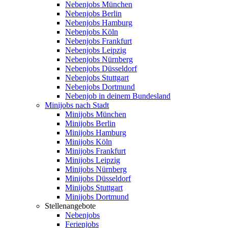
Nebenjobs München
Nebenjobs Berlin
Nebenjobs Hamburg
Nebenjobs Köln
Nebenjobs Frankfurt
Nebenjobs Leipzig
Nebenjobs Nürnberg
Nebenjobs Düsseldorf
Nebenjobs Stuttgart
Nebenjobs Dortmund
Nebenjob in deinem Bundesland
Minijobs nach Stadt
Minijobs München
Minijobs Berlin
Minijobs Hamburg
Minijobs Köln
Minijobs Frankfurt
Minijobs Leipzig
Minijobs Nürnberg
Minijobs Düsseldorf
Minijobs Stuttgart
Minijobs Dortmund
Stellenangebote
Nebenjobs
Ferienjobs