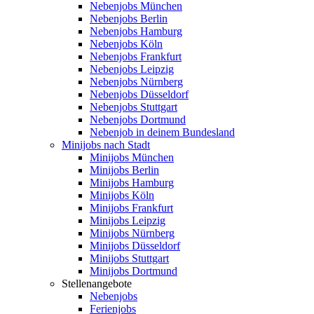
Nebenjobs München
Nebenjobs Berlin
Nebenjobs Hamburg
Nebenjobs Köln
Nebenjobs Frankfurt
Nebenjobs Leipzig
Nebenjobs Nürnberg
Nebenjobs Düsseldorf
Nebenjobs Stuttgart
Nebenjobs Dortmund
Nebenjob in deinem Bundesland
Minijobs nach Stadt
Minijobs München
Minijobs Berlin
Minijobs Hamburg
Minijobs Köln
Minijobs Frankfurt
Minijobs Leipzig
Minijobs Nürnberg
Minijobs Düsseldorf
Minijobs Stuttgart
Minijobs Dortmund
Stellenangebote
Nebenjobs
Ferienjobs