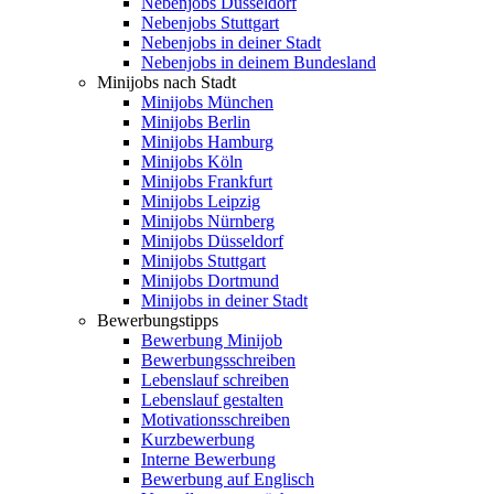
Nebenjobs Düsseldorf
Nebenjobs Stuttgart
Nebenjobs in deiner Stadt
Nebenjobs in deinem Bundesland
Minijobs nach Stadt
Minijobs München
Minijobs Berlin
Minijobs Hamburg
Minijobs Köln
Minijobs Frankfurt
Minijobs Leipzig
Minijobs Nürnberg
Minijobs Düsseldorf
Minijobs Stuttgart
Minijobs Dortmund
Minijobs in deiner Stadt
Bewerbungstipps
Bewerbung Minijob
Bewerbungsschreiben
Lebenslauf schreiben
Lebenslauf gestalten
Motivationsschreiben
Kurzbewerbung
Interne Bewerbung
Bewerbung auf Englisch