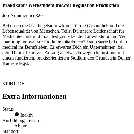
Praktikant / Werkstudent (m/w/d) Regulation Produktion
Job-Nummer: req320
Bei ulrich medical begeistern wir uns für die Gesund­heit und die
Lebens­qualität von Menschen. Teilst Du unsere Leiden­schaft für
Medizin­technik und möchtest gerne bei der Ent­wicklung und Ver­
marktung inno­vativer Produkte mitarbeiten? Dann starte bei ulrich
medical ins Berufsleben. Es erwartet Dich ein Unternehmen, bei
dem Du im Team von Anfang an etwas bewegen kannst und mit
einem fundierten, praxisorientierten Studium den Grund­stein Deiner
Karriere legst.
STJB1_DE
Extra Informationen
Status
Inaktiv
Ausbildungsniveau
Abitur
Standort