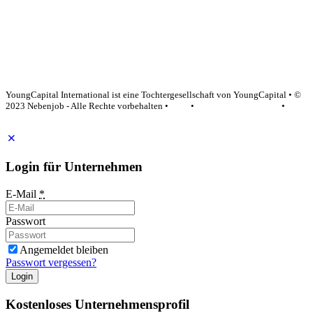
YoungCapital Google score 4.6 - 18 reviews
YoungCapital International ist eine Tochtergesellschaft von YoungCapital • ©
2023 Nebenjob - Alle Rechte vorbehalten •
AGB
•
Datenschutzerklärung
•
Impressum
Login für Unternehmen
E-Mail
*
Passwort
Angemeldet bleiben
Passwort vergessen?
Login
Kostenloses Unternehmensprofil