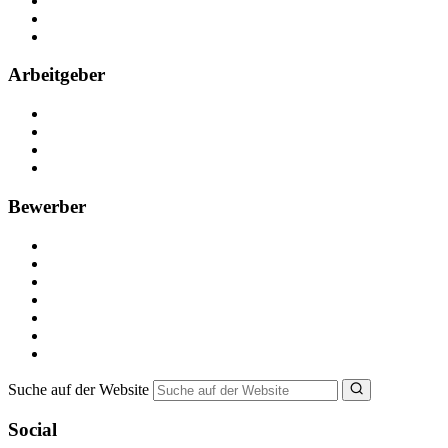
Kontakt
Partner
FAQ
Arbeitgeber
Kostenlos registrieren
Anzeige schalten
Recruiting-Prozess Tipps
FAQ für Unternehmen
Bewerber
Kostenlos registrieren
Alle Jobs in Deutschland
Nebenjob suchen
Minijob suchen
Ferienjob suchen
Bewerbungstipps
NebenJob Ratgeber
Suche auf der Website
Social