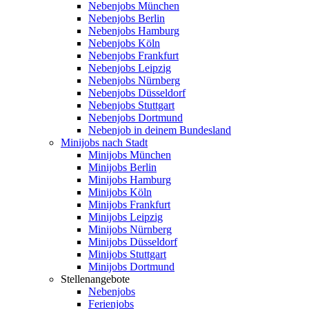
Nebenjobs München
Nebenjobs Berlin
Nebenjobs Hamburg
Nebenjobs Köln
Nebenjobs Frankfurt
Nebenjobs Leipzig
Nebenjobs Nürnberg
Nebenjobs Düsseldorf
Nebenjobs Stuttgart
Nebenjobs Dortmund
Nebenjob in deinem Bundesland
Minijobs nach Stadt
Minijobs München
Minijobs Berlin
Minijobs Hamburg
Minijobs Köln
Minijobs Frankfurt
Minijobs Leipzig
Minijobs Nürnberg
Minijobs Düsseldorf
Minijobs Stuttgart
Minijobs Dortmund
Stellenangebote
Nebenjobs
Ferienjobs