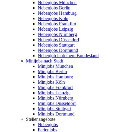
Nebenjobs München
Nebenjobs Berlin
Nebenjobs Hamburg
Nebenjobs Köln
Nebenjobs Frankfurt
Nebenjobs Leipzig
Nebenjobs Nürnberg
Nebenjobs Düsseldorf
Nebenjobs Stuttgart
Nebenjobs Dortmund
Nebenjob in deinem Bundesland
Minijobs nach Stadt
Minijobs München
Minijobs Berlin
Minijobs Hamburg
Minijobs Köln
Minijobs Frankfurt
Minijobs Leipzig
Minijobs Nürnberg
Minijobs Düsseldorf
Minijobs Stuttgart
Minijobs Dortmund
Stellenangebote
Nebenjobs
Ferienjobs