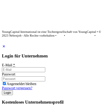
YoungCapital Google score 4.6 - 18 reviews
YoungCapital International ist eine Tochtergesellschaft von YoungCapital • ©
2023 Nebenjob - Alle Rechte vorbehalten •
AGB
•
Datenschutzerklärung
•
Impressum
Login für Unternehmen
E-Mail
*
Passwort
Angemeldet bleiben
Passwort vergessen?
Login
Kostenloses Unternehmensprofil