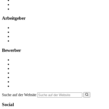
Kontakt
Partner
FAQ
Arbeitgeber
Kostenlos registrieren
Anzeige schalten
Recruiting-Prozess Tipps
FAQ für Unternehmen
Bewerber
Kostenlos registrieren
Alle Jobs in Deutschland
Nebenjob suchen
Minijob suchen
Ferienjob suchen
Bewerbungstipps
NebenJob Ratgeber
Suche auf der Website
Social