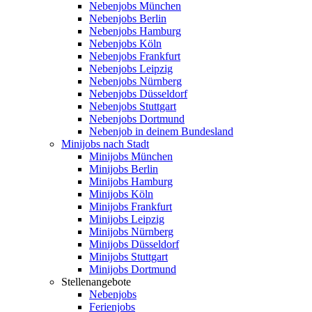
Nebenjobs München
Nebenjobs Berlin
Nebenjobs Hamburg
Nebenjobs Köln
Nebenjobs Frankfurt
Nebenjobs Leipzig
Nebenjobs Nürnberg
Nebenjobs Düsseldorf
Nebenjobs Stuttgart
Nebenjobs Dortmund
Nebenjob in deinem Bundesland
Minijobs nach Stadt
Minijobs München
Minijobs Berlin
Minijobs Hamburg
Minijobs Köln
Minijobs Frankfurt
Minijobs Leipzig
Minijobs Nürnberg
Minijobs Düsseldorf
Minijobs Stuttgart
Minijobs Dortmund
Stellenangebote
Nebenjobs
Ferienjobs