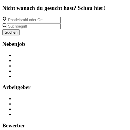
Nicht wonach du gesucht hast? Schau hier!
Suchen
Nebenjob
Über Nebenjob
Arbeiten bei NebenJob
Kontakt
Partner
FAQ
Arbeitgeber
Kostenlos registrieren
Anzeige schalten
Recruiting-Prozess Tipps
FAQ für Unternehmen
Bewerber