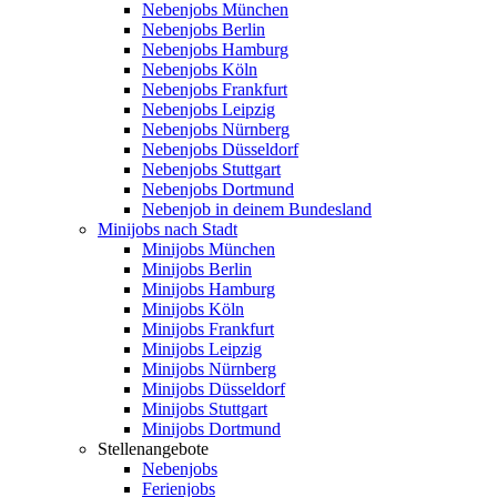
Nebenjobs München
Nebenjobs Berlin
Nebenjobs Hamburg
Nebenjobs Köln
Nebenjobs Frankfurt
Nebenjobs Leipzig
Nebenjobs Nürnberg
Nebenjobs Düsseldorf
Nebenjobs Stuttgart
Nebenjobs Dortmund
Nebenjob in deinem Bundesland
Minijobs nach Stadt
Minijobs München
Minijobs Berlin
Minijobs Hamburg
Minijobs Köln
Minijobs Frankfurt
Minijobs Leipzig
Minijobs Nürnberg
Minijobs Düsseldorf
Minijobs Stuttgart
Minijobs Dortmund
Stellenangebote
Nebenjobs
Ferienjobs