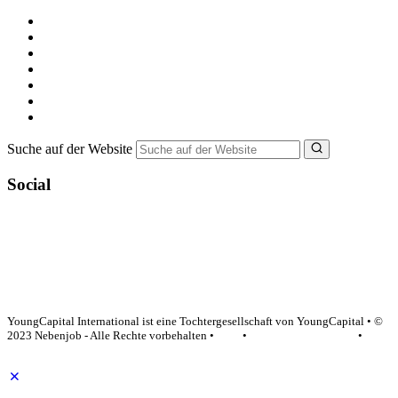
Kostenlos registrieren
Alle Jobs in Deutschland
Nebenjob suchen
Minijob suchen
Ferienjob suchen
Bewerbungstipps
NebenJob Ratgeber
Suche auf der Website
Social
YoungCapital Google score 4.6 - 18 reviews
YoungCapital International ist eine Tochtergesellschaft von YoungCapital • ©
2023 Nebenjob - Alle Rechte vorbehalten •
AGB
•
Datenschutzerklärung
•
Impressum