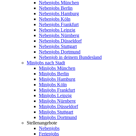
Nebenjobs München
Nebenjobs Berlin
Nebenjobs Hamburg
Nebenjobs Köln
Nebenjobs Frankfurt
Nebenjobs Leipzig
Nebenjobs Nürnberg
Nebenjobs Düsseldorf
Nebenjobs Stuttgart
Nebenjobs Dortmund
Nebenjob in deinem Bundesland
Minijobs nach Stadt
Minijobs München
Minijobs Berlin
Minijobs Hamburg
Minijobs Köln
Minijobs Frankfurt
Minijobs Leipzig
Minijobs Nürnberg
Minijobs Düsseldorf
Minijobs Stuttgart
Minijobs Dortmund
Stellenangebote
Nebenjobs
Ferienjobs