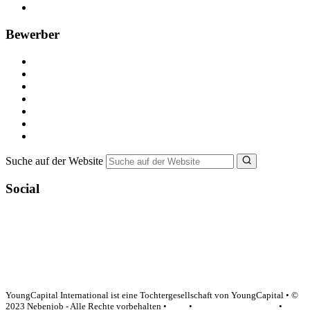
FAQ für Unternehmen
Bewerber
Kostenlos registrieren
Alle Jobs in Deutschland
Nebenjob suchen
Minijob suchen
Ferienjob suchen
Bewerbungstipps
NebenJob Ratgeber
Suche auf der Website
Social
YoungCapital Google score 4.6 - 18 reviews
YoungCapital International ist eine Tochtergesellschaft von YoungCapital • ©
2023 Nebenjob - Alle Rechte vorbehalten •
AGB
•
Datenschutzerklärung
•