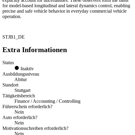
explicitly account for uncertainties. These observers form the basis
for model‑based longitudinal and lateral dynamics control, enabling
precise and safe vehicle behavior in everyday commercial vehicle
operation.
STJB1_DE
Extra Informationen
Status
Inaktiv
Ausbildungsniveau
Abitur
Standort
Stuttgart
Tätigkeitsbereich
Finance / Accounting / Controlling
Führerschein erforderlich?
Nein
Auto erforderlich?
Nein
Motivationsschreiben erforderlich?
Nein