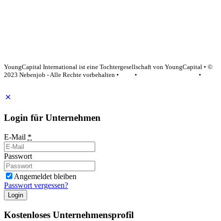
YoungCapital Google score 4.6 - 18 reviews
YoungCapital International ist eine Tochtergesellschaft von YoungCapital • ©
2023 Nebenjob - Alle Rechte vorbehalten •
AGB
•
Datenschutzerklärung
•
Impressum
Login für Unternehmen
E-Mail
*
Passwort
Angemeldet bleiben
Passwort vergessen?
Login
Kostenloses Unternehmensprofil