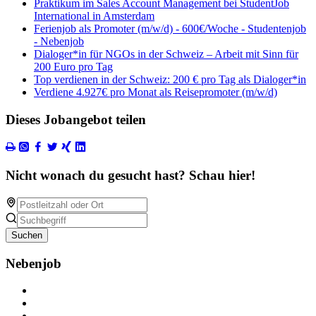
Praktikum im Sales Account Management bei StudentJob
International in Amsterdam
Ferienjob als Promoter (m/w/d) - 600€/Woche - Studentenjob
- Nebenjob
Dialoger*in für NGOs in der Schweiz – Arbeit mit Sinn für
200 Euro pro Tag
Top verdienen in der Schweiz: 200 € pro Tag als Dialoger*in
Verdiene 4.927€ pro Monat als Reisepromoter (m/w/d)
Dieses Jobangebot teilen
Nicht wonach du gesucht hast? Schau hier!
Suchen
Nebenjob
Über Nebenjob
Arbeiten bei NebenJob
Kontakt