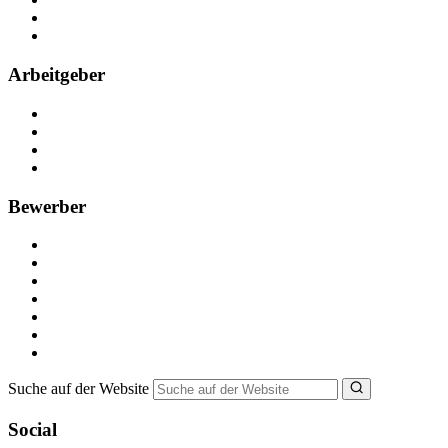
Partner
FAQ
Arbeitgeber
Kostenlos registrieren
Anzeige schalten
Recruiting-Prozess Tipps
FAQ für Unternehmen
Bewerber
Kostenlos registrieren
Alle Jobs in Deutschland
Nebenjob suchen
Minijob suchen
Ferienjob suchen
Bewerbungstipps
NebenJob Ratgeber
Suche auf der Website
Social