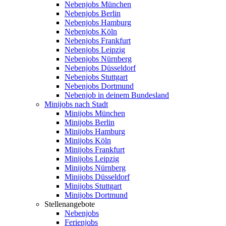
Nebenjobs München
Nebenjobs Berlin
Nebenjobs Hamburg
Nebenjobs Köln
Nebenjobs Frankfurt
Nebenjobs Leipzig
Nebenjobs Nürnberg
Nebenjobs Düsseldorf
Nebenjobs Stuttgart
Nebenjobs Dortmund
Nebenjob in deinem Bundesland
Minijobs nach Stadt
Minijobs München
Minijobs Berlin
Minijobs Hamburg
Minijobs Köln
Minijobs Frankfurt
Minijobs Leipzig
Minijobs Nürnberg
Minijobs Düsseldorf
Minijobs Stuttgart
Minijobs Dortmund
Stellenangebote
Nebenjobs
Ferienjobs