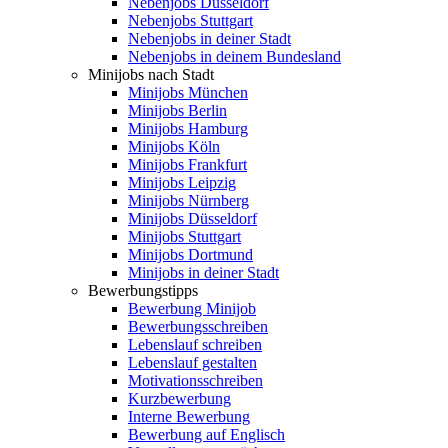
Nebenjobs Düsseldorf
Nebenjobs Stuttgart
Nebenjobs in deiner Stadt
Nebenjobs in deinem Bundesland
Minijobs nach Stadt
Minijobs München
Minijobs Berlin
Minijobs Hamburg
Minijobs Köln
Minijobs Frankfurt
Minijobs Leipzig
Minijobs Nürnberg
Minijobs Düsseldorf
Minijobs Stuttgart
Minijobs Dortmund
Minijobs in deiner Stadt
Bewerbungstipps
Bewerbung Minijob
Bewerbungsschreiben
Lebenslauf schreiben
Lebenslauf gestalten
Motivationsschreiben
Kurzbewerbung
Interne Bewerbung
Bewerbung auf Englisch