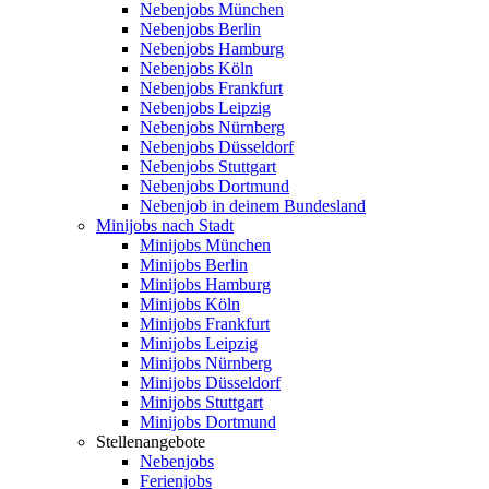
Nebenjobs München
Nebenjobs Berlin
Nebenjobs Hamburg
Nebenjobs Köln
Nebenjobs Frankfurt
Nebenjobs Leipzig
Nebenjobs Nürnberg
Nebenjobs Düsseldorf
Nebenjobs Stuttgart
Nebenjobs Dortmund
Nebenjob in deinem Bundesland
Minijobs nach Stadt
Minijobs München
Minijobs Berlin
Minijobs Hamburg
Minijobs Köln
Minijobs Frankfurt
Minijobs Leipzig
Minijobs Nürnberg
Minijobs Düsseldorf
Minijobs Stuttgart
Minijobs Dortmund
Stellenangebote
Nebenjobs
Ferienjobs