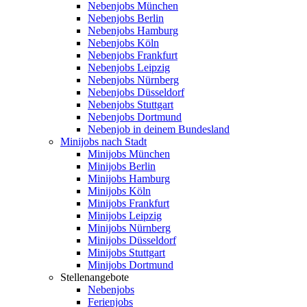
Nebenjobs München
Nebenjobs Berlin
Nebenjobs Hamburg
Nebenjobs Köln
Nebenjobs Frankfurt
Nebenjobs Leipzig
Nebenjobs Nürnberg
Nebenjobs Düsseldorf
Nebenjobs Stuttgart
Nebenjobs Dortmund
Nebenjob in deinem Bundesland
Minijobs nach Stadt
Minijobs München
Minijobs Berlin
Minijobs Hamburg
Minijobs Köln
Minijobs Frankfurt
Minijobs Leipzig
Minijobs Nürnberg
Minijobs Düsseldorf
Minijobs Stuttgart
Minijobs Dortmund
Stellenangebote
Nebenjobs
Ferienjobs