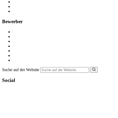
Anzeige schalten
Recruiting-Prozess Tipps
FAQ für Unternehmen
Bewerber
Kostenlos registrieren
Alle Jobs in Deutschland
Nebenjob suchen
Minijob suchen
Ferienjob suchen
Bewerbungstipps
NebenJob Ratgeber
Suche auf der Website
Social
YoungCapital Google score 4.6 - 18 reviews