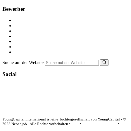
Bewerber
Kostenlos registrieren
Alle Jobs in Deutschland
Nebenjob suchen
Minijob suchen
Ferienjob suchen
Bewerbungstipps
NebenJob Ratgeber
Suche auf der Website
Social
YoungCapital Google score 4.6 - 18 reviews
YoungCapital International ist eine Tochtergesellschaft von YoungCapital • ©
2023 Nebenjob - Alle Rechte vorbehalten •
AGB
•
Datenschutzerklärung
•
Impressum