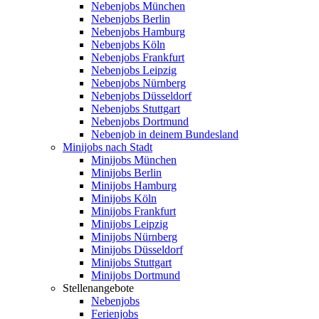
Nebenjobs München
Nebenjobs Berlin
Nebenjobs Hamburg
Nebenjobs Köln
Nebenjobs Frankfurt
Nebenjobs Leipzig
Nebenjobs Nürnberg
Nebenjobs Düsseldorf
Nebenjobs Stuttgart
Nebenjobs Dortmund
Nebenjob in deinem Bundesland
Minijobs nach Stadt
Minijobs München
Minijobs Berlin
Minijobs Hamburg
Minijobs Köln
Minijobs Frankfurt
Minijobs Leipzig
Minijobs Nürnberg
Minijobs Düsseldorf
Minijobs Stuttgart
Minijobs Dortmund
Stellenangebote
Nebenjobs
Ferienjobs