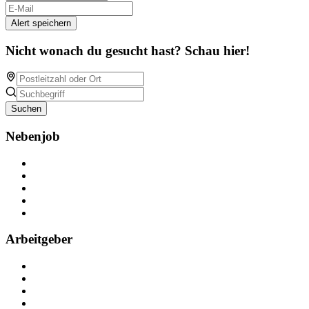
Alert speichern
Nicht wonach du gesucht hast? Schau hier!
Suchen
Nebenjob
Über Nebenjob
Arbeiten bei NebenJob
Kontakt
Partner
FAQ
Arbeitgeber
Kostenlos registrieren
Anzeige schalten
Recruiting-Prozess Tipps
FAQ für Unternehmen