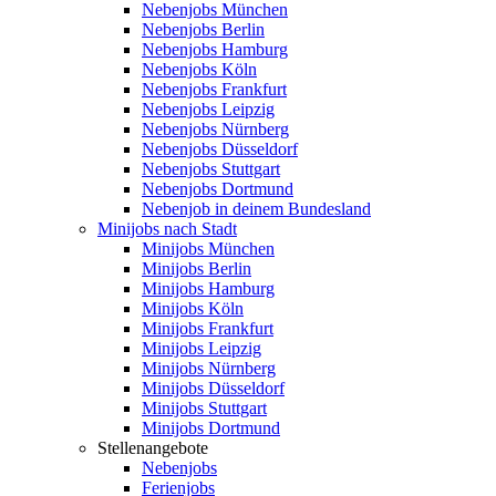
Nebenjobs München
Nebenjobs Berlin
Nebenjobs Hamburg
Nebenjobs Köln
Nebenjobs Frankfurt
Nebenjobs Leipzig
Nebenjobs Nürnberg
Nebenjobs Düsseldorf
Nebenjobs Stuttgart
Nebenjobs Dortmund
Nebenjob in deinem Bundesland
Minijobs nach Stadt
Minijobs München
Minijobs Berlin
Minijobs Hamburg
Minijobs Köln
Minijobs Frankfurt
Minijobs Leipzig
Minijobs Nürnberg
Minijobs Düsseldorf
Minijobs Stuttgart
Minijobs Dortmund
Stellenangebote
Nebenjobs
Ferienjobs