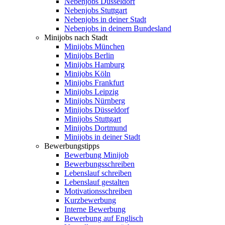
Nebenjobs Düsseldorf
Nebenjobs Stuttgart
Nebenjobs in deiner Stadt
Nebenjobs in deinem Bundesland
Minijobs nach Stadt
Minijobs München
Minijobs Berlin
Minijobs Hamburg
Minijobs Köln
Minijobs Frankfurt
Minijobs Leipzig
Minijobs Nürnberg
Minijobs Düsseldorf
Minijobs Stuttgart
Minijobs Dortmund
Minijobs in deiner Stadt
Bewerbungstipps
Bewerbung Minijob
Bewerbungsschreiben
Lebenslauf schreiben
Lebenslauf gestalten
Motivationsschreiben
Kurzbewerbung
Interne Bewerbung
Bewerbung auf Englisch