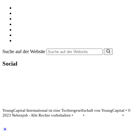
Kostenlos registrieren
Alle Jobs in Deutschland
Nebenjob suchen
Minijob suchen
Ferienjob suchen
Bewerbungstipps
NebenJob Ratgeber
Suche auf der Website
Social
YoungCapital Google score 4.6 - 18 reviews
YoungCapital International ist eine Tochtergesellschaft von YoungCapital • ©
2023 Nebenjob - Alle Rechte vorbehalten •
AGB
•
Datenschutzerklärung
•
Impressum