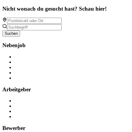
Nicht wonach du gesucht hast? Schau hier!
Suchen
Nebenjob
Über Nebenjob
Arbeiten bei NebenJob
Kontakt
Partner
FAQ
Arbeitgeber
Kostenlos registrieren
Anzeige schalten
Recruiting-Prozess Tipps
FAQ für Unternehmen
Bewerber