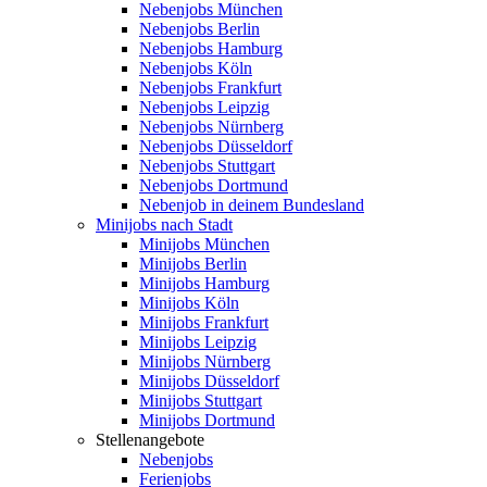
Nebenjobs München
Nebenjobs Berlin
Nebenjobs Hamburg
Nebenjobs Köln
Nebenjobs Frankfurt
Nebenjobs Leipzig
Nebenjobs Nürnberg
Nebenjobs Düsseldorf
Nebenjobs Stuttgart
Nebenjobs Dortmund
Nebenjob in deinem Bundesland
Minijobs nach Stadt
Minijobs München
Minijobs Berlin
Minijobs Hamburg
Minijobs Köln
Minijobs Frankfurt
Minijobs Leipzig
Minijobs Nürnberg
Minijobs Düsseldorf
Minijobs Stuttgart
Minijobs Dortmund
Stellenangebote
Nebenjobs
Ferienjobs