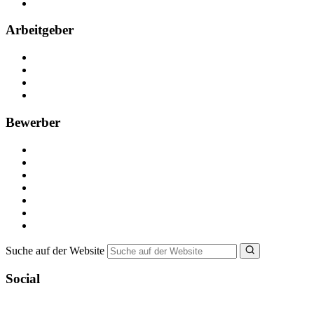
FAQ
Arbeitgeber
Kostenlos registrieren
Anzeige schalten
Recruiting-Prozess Tipps
FAQ für Unternehmen
Bewerber
Kostenlos registrieren
Alle Jobs in Deutschland
Nebenjob suchen
Minijob suchen
Ferienjob suchen
Bewerbungstipps
NebenJob Ratgeber
Suche auf der Website
Social