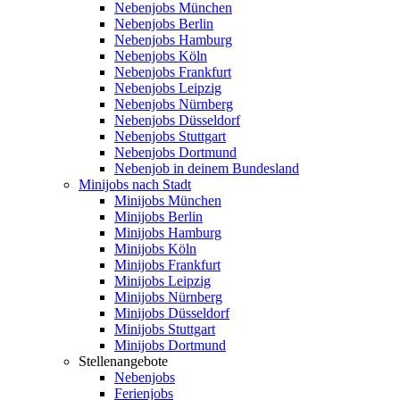
Nebenjobs München
Nebenjobs Berlin
Nebenjobs Hamburg
Nebenjobs Köln
Nebenjobs Frankfurt
Nebenjobs Leipzig
Nebenjobs Nürnberg
Nebenjobs Düsseldorf
Nebenjobs Stuttgart
Nebenjobs Dortmund
Nebenjob in deinem Bundesland
Minijobs nach Stadt
Minijobs München
Minijobs Berlin
Minijobs Hamburg
Minijobs Köln
Minijobs Frankfurt
Minijobs Leipzig
Minijobs Nürnberg
Minijobs Düsseldorf
Minijobs Stuttgart
Minijobs Dortmund
Stellenangebote
Nebenjobs
Ferienjobs