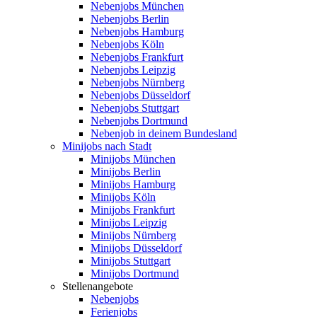
Nebenjobs München
Nebenjobs Berlin
Nebenjobs Hamburg
Nebenjobs Köln
Nebenjobs Frankfurt
Nebenjobs Leipzig
Nebenjobs Nürnberg
Nebenjobs Düsseldorf
Nebenjobs Stuttgart
Nebenjobs Dortmund
Nebenjob in deinem Bundesland
Minijobs nach Stadt
Minijobs München
Minijobs Berlin
Minijobs Hamburg
Minijobs Köln
Minijobs Frankfurt
Minijobs Leipzig
Minijobs Nürnberg
Minijobs Düsseldorf
Minijobs Stuttgart
Minijobs Dortmund
Stellenangebote
Nebenjobs
Ferienjobs