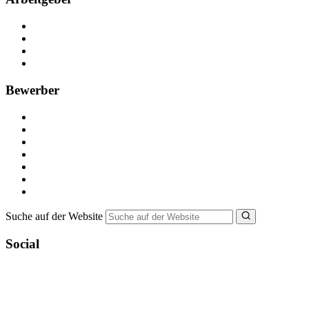
Kostenlos registrieren
Anzeige schalten
Recruiting-Prozess Tipps
FAQ für Unternehmen
Bewerber
Kostenlos registrieren
Alle Jobs in Deutschland
Nebenjob suchen
Minijob suchen
Ferienjob suchen
Bewerbungstipps
NebenJob Ratgeber
Suche auf der Website
Social