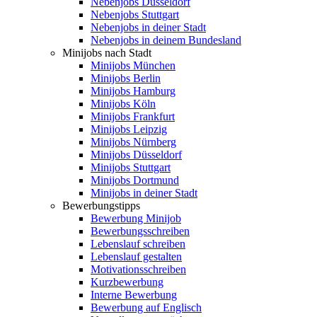
Nebenjobs Düsseldorf
Nebenjobs Stuttgart
Nebenjobs in deiner Stadt
Nebenjobs in deinem Bundesland
Minijobs nach Stadt
Minijobs München
Minijobs Berlin
Minijobs Hamburg
Minijobs Köln
Minijobs Frankfurt
Minijobs Leipzig
Minijobs Nürnberg
Minijobs Düsseldorf
Minijobs Stuttgart
Minijobs Dortmund
Minijobs in deiner Stadt
Bewerbungstipps
Bewerbung Minijob
Bewerbungsschreiben
Lebenslauf schreiben
Lebenslauf gestalten
Motivationsschreiben
Kurzbewerbung
Interne Bewerbung
Bewerbung auf Englisch