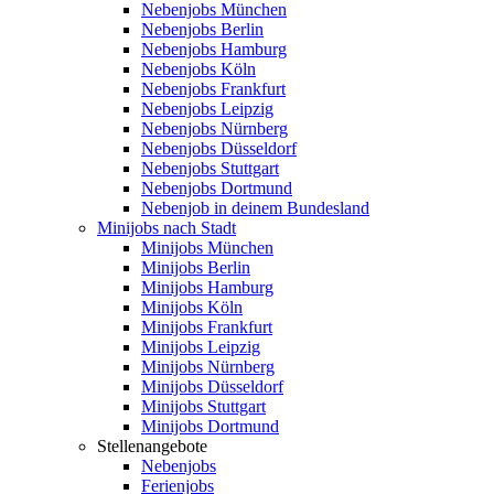
Nebenjobs München
Nebenjobs Berlin
Nebenjobs Hamburg
Nebenjobs Köln
Nebenjobs Frankfurt
Nebenjobs Leipzig
Nebenjobs Nürnberg
Nebenjobs Düsseldorf
Nebenjobs Stuttgart
Nebenjobs Dortmund
Nebenjob in deinem Bundesland
Minijobs nach Stadt
Minijobs München
Minijobs Berlin
Minijobs Hamburg
Minijobs Köln
Minijobs Frankfurt
Minijobs Leipzig
Minijobs Nürnberg
Minijobs Düsseldorf
Minijobs Stuttgart
Minijobs Dortmund
Stellenangebote
Nebenjobs
Ferienjobs