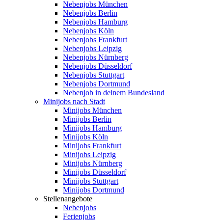
Nebenjobs München
Nebenjobs Berlin
Nebenjobs Hamburg
Nebenjobs Köln
Nebenjobs Frankfurt
Nebenjobs Leipzig
Nebenjobs Nürnberg
Nebenjobs Düsseldorf
Nebenjobs Stuttgart
Nebenjobs Dortmund
Nebenjob in deinem Bundesland
Minijobs nach Stadt
Minijobs München
Minijobs Berlin
Minijobs Hamburg
Minijobs Köln
Minijobs Frankfurt
Minijobs Leipzig
Minijobs Nürnberg
Minijobs Düsseldorf
Minijobs Stuttgart
Minijobs Dortmund
Stellenangebote
Nebenjobs
Ferienjobs