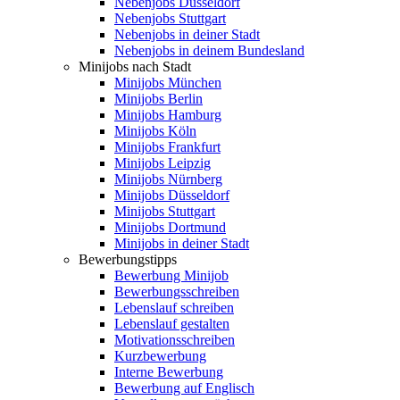
Nebenjobs Düsseldorf
Nebenjobs Stuttgart
Nebenjobs in deiner Stadt
Nebenjobs in deinem Bundesland
Minijobs nach Stadt
Minijobs München
Minijobs Berlin
Minijobs Hamburg
Minijobs Köln
Minijobs Frankfurt
Minijobs Leipzig
Minijobs Nürnberg
Minijobs Düsseldorf
Minijobs Stuttgart
Minijobs Dortmund
Minijobs in deiner Stadt
Bewerbungstipps
Bewerbung Minijob
Bewerbungsschreiben
Lebenslauf schreiben
Lebenslauf gestalten
Motivationsschreiben
Kurzbewerbung
Interne Bewerbung
Bewerbung auf Englisch