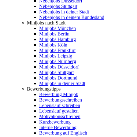
Nebenjobs Düsseldorf
Nebenjobs Stuttgart
Nebenjobs in deiner Stadt
Nebenjobs in deinem Bundesland
Minijobs nach Stadt
Minijobs München
Minijobs Berlin
Minijobs Hamburg
Minijobs Köln
Minijobs Frankfurt
Minijobs Leipzig
Minijobs Nürnberg
Minijobs Düsseldorf
Minijobs Stuttgart
Minijobs Dortmund
Minijobs in deiner Stadt
Bewerbungstipps
Bewerbung Minijob
Bewerbungsschreiben
Lebenslauf schreiben
Lebenslauf gestalten
Motivationsschreiben
Kurzbewerbung
Interne Bewerbung
Bewerbung auf Englisch