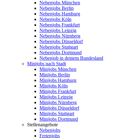
Nebenjobs München
Nebenjobs Berlin
Nebenjobs Hamburg
Nebenjobs Köln
Nebenjobs Frankfurt
Nebenjobs Leipzig
Nebenjobs Nürnberg
Nebenjobs Düsseldorf
Nebenjobs Stuttgart
Nebenjobs Dortmund
Nebenjob in deinem Bundesland
Minijobs nach Stadt
Minijobs München
Minijobs Berlin
Minijobs Hamburg
Minijobs Köln
Minijobs Frankfurt
Minijobs Leipzig
Minijobs Nürnberg
Minijobs Düsseldorf
Minijobs Stuttgart
Minijobs Dortmund
Stellenangebote
Nebenjobs
Ferienjobs