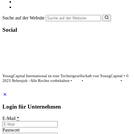
Bewerbungstipps
NebenJob Ratgeber
Suche auf der Website
Social
YoungCapital Google score 4.6 - 18 reviews
YoungCapital International ist eine Tochtergesellschaft von YoungCapital • ©
2023 Nebenjob - Alle Rechte vorbehalten •
AGB
•
Datenschutzerklärung
•
Impressum
Login für Unternehmen
E-Mail
*
Passwort