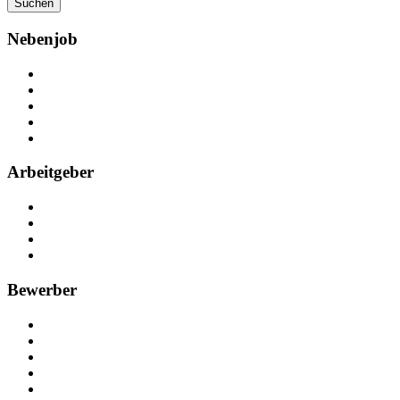
Suchen
Nebenjob
Über Nebenjob
Arbeiten bei NebenJob
Kontakt
Partner
FAQ
Arbeitgeber
Kostenlos registrieren
Anzeige schalten
Recruiting-Prozess Tipps
FAQ für Unternehmen
Bewerber
Kostenlos registrieren
Alle Jobs in Deutschland
Nebenjob suchen
Minijob suchen
Ferienjob suchen