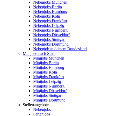
Nebenjobs München
Nebenjobs Berlin
Nebenjobs Hamburg
Nebenjobs Köln
Nebenjobs Frankfurt
Nebenjobs Leipzig
Nebenjobs Nürnberg
Nebenjobs Düsseldorf
Nebenjobs Stuttgart
Nebenjobs Dortmund
Nebenjob in deinem Bundesland
Minijobs nach Stadt
Minijobs München
Minijobs Berlin
Minijobs Hamburg
Minijobs Köln
Minijobs Frankfurt
Minijobs Leipzig
Minijobs Nürnberg
Minijobs Düsseldorf
Minijobs Stuttgart
Minijobs Dortmund
Stellenangebote
Nebenjobs
Ferienjobs