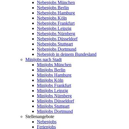
Nebenjobs München
Nebenjobs Berlin
Nebenjobs Hamburg
Nebenjobs Köln
Nebenjobs Frankfurt
Nebenjobs Leipzig
Nebenjobs Nürnberg
Nebenjobs Düsseldorf
Nebenjobs Stuttgart
Nebenjobs Dortmund
Nebenjob in deinem Bundesland
Minijobs nach Stadt
Minijobs München
Minijobs Berlin
Minijobs Hamburg
Minijobs Köln
Minijobs Frankfurt
Minijobs Leipzig
Minijobs Nürnberg
Minijobs Düsseldorf
Minijobs Stuttgart
Minijobs Dortmund
Stellenangebote
Nebenjobs
Ferienjobs