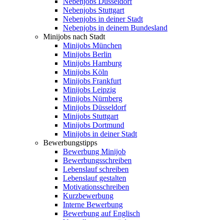
Nebenjobs Düsseldorf
Nebenjobs Stuttgart
Nebenjobs in deiner Stadt
Nebenjobs in deinem Bundesland
Minijobs nach Stadt
Minijobs München
Minijobs Berlin
Minijobs Hamburg
Minijobs Köln
Minijobs Frankfurt
Minijobs Leipzig
Minijobs Nürnberg
Minijobs Düsseldorf
Minijobs Stuttgart
Minijobs Dortmund
Minijobs in deiner Stadt
Bewerbungstipps
Bewerbung Minijob
Bewerbungsschreiben
Lebenslauf schreiben
Lebenslauf gestalten
Motivationsschreiben
Kurzbewerbung
Interne Bewerbung
Bewerbung auf Englisch