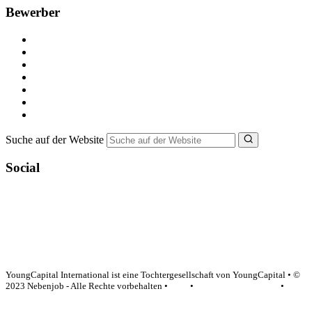
Bewerber
Kostenlos registrieren
Alle Jobs in Deutschland
Nebenjob suchen
Minijob suchen
Ferienjob suchen
Bewerbungstipps
NebenJob Ratgeber
Suche auf der Website
Social
YoungCapital Google score 4.6 - 18 reviews
YoungCapital International ist eine Tochtergesellschaft von YoungCapital • ©
2023 Nebenjob - Alle Rechte vorbehalten •
AGB
•
Datenschutzerklärung
•
Impressum