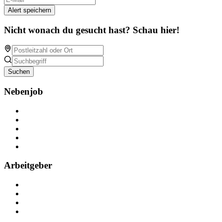
Alert speichern
Nicht wonach du gesucht hast? Schau hier!
Suchen
Nebenjob
Über Nebenjob
Arbeiten bei NebenJob
Kontakt
Partner
FAQ
Arbeitgeber
Kostenlos registrieren
Anzeige schalten
Recruiting-Prozess Tipps
FAQ für Unternehmen