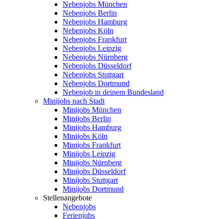
Nebenjobs München
Nebenjobs Berlin
Nebenjobs Hamburg
Nebenjobs Köln
Nebenjobs Frankfurt
Nebenjobs Leipzig
Nebenjobs Nürnberg
Nebenjobs Düsseldorf
Nebenjobs Stuttgart
Nebenjobs Dortmund
Nebenjob in deinem Bundesland
Minijobs nach Stadt
Minijobs München
Minijobs Berlin
Minijobs Hamburg
Minijobs Köln
Minijobs Frankfurt
Minijobs Leipzig
Minijobs Nürnberg
Minijobs Düsseldorf
Minijobs Stuttgart
Minijobs Dortmund
Stellenangebote
Nebenjobs
Ferienjobs