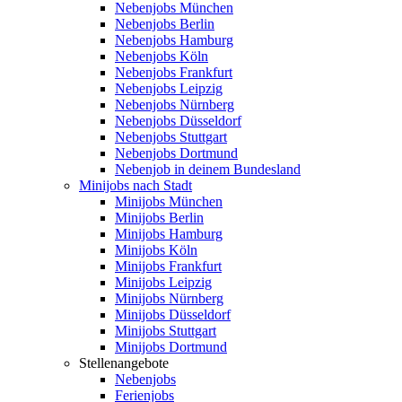
Nebenjobs München
Nebenjobs Berlin
Nebenjobs Hamburg
Nebenjobs Köln
Nebenjobs Frankfurt
Nebenjobs Leipzig
Nebenjobs Nürnberg
Nebenjobs Düsseldorf
Nebenjobs Stuttgart
Nebenjobs Dortmund
Nebenjob in deinem Bundesland
Minijobs nach Stadt
Minijobs München
Minijobs Berlin
Minijobs Hamburg
Minijobs Köln
Minijobs Frankfurt
Minijobs Leipzig
Minijobs Nürnberg
Minijobs Düsseldorf
Minijobs Stuttgart
Minijobs Dortmund
Stellenangebote
Nebenjobs
Ferienjobs