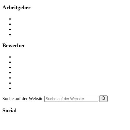
Arbeitgeber
Kostenlos registrieren
Anzeige schalten
Recruiting-Prozess Tipps
FAQ für Unternehmen
Bewerber
Kostenlos registrieren
Alle Jobs in Deutschland
Nebenjob suchen
Minijob suchen
Ferienjob suchen
Bewerbungstipps
NebenJob Ratgeber
Suche auf der Website
Social