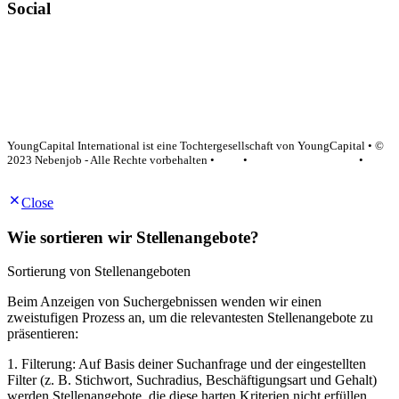
Social
YoungCapital Google score 4.6 - 18 reviews
YoungCapital International ist eine Tochtergesellschaft von YoungCapital • ©
2023 Nebenjob - Alle Rechte vorbehalten •
AGB
•
Datenschutzerklärung
•
Impressum
Close
Wie sortieren wir Stellenangebote?
Sortierung von Stellenangeboten
Beim Anzeigen von Suchergebnissen wenden wir einen
zweistufigen Prozess an, um die relevantesten Stellenangebote zu
präsentieren:
1. Filterung: Auf Basis deiner Suchanfrage und der eingestellten
Filter (z. B. Stichwort, Suchradius, Beschäftigungsart und Gehalt)
werden Stellenangebote, die diese harten Kriterien nicht erfüllen,