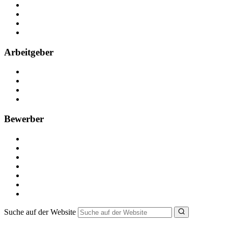
Arbeiten bei NebenJob
Kontakt
Partner
FAQ
Arbeitgeber
Kostenlos registrieren
Anzeige schalten
Recruiting-Prozess Tipps
FAQ für Unternehmen
Bewerber
Kostenlos registrieren
Alle Jobs in Deutschland
Nebenjob suchen
Minijob suchen
Ferienjob suchen
Bewerbungstipps
NebenJob Ratgeber
Suche auf der Website