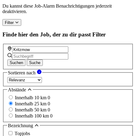
a
Du kannst diese Job-Alarm Benachrichtigungen jederzeit
human,
deaktivieren.
ignore
this
Filter
field
Finde hier den Job, der zu dir passt
Filter
Suchen
Suche
Sortieren nach
Abstände
Innerhalb 10 km
0
Innerhalb 25 km
0
Innerhalb 50 km
0
Innerhalb 100 km
0
Bezeichnung
Topjobs