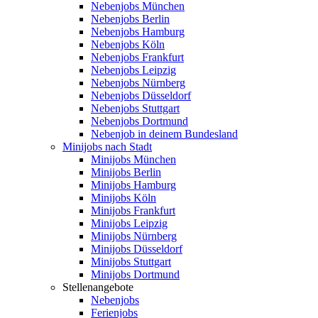
Nebenjobs München
Nebenjobs Berlin
Nebenjobs Hamburg
Nebenjobs Köln
Nebenjobs Frankfurt
Nebenjobs Leipzig
Nebenjobs Nürnberg
Nebenjobs Düsseldorf
Nebenjobs Stuttgart
Nebenjobs Dortmund
Nebenjob in deinem Bundesland
Minijobs nach Stadt
Minijobs München
Minijobs Berlin
Minijobs Hamburg
Minijobs Köln
Minijobs Frankfurt
Minijobs Leipzig
Minijobs Nürnberg
Minijobs Düsseldorf
Minijobs Stuttgart
Minijobs Dortmund
Stellenangebote
Nebenjobs
Ferienjobs