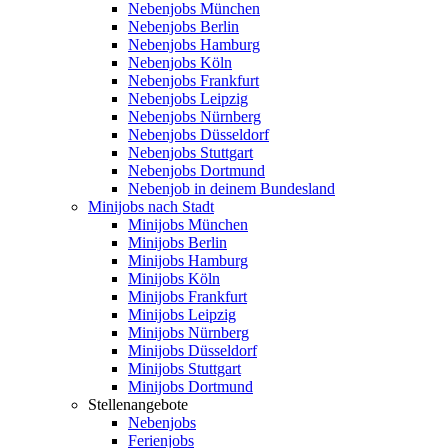
Nebenjobs München
Nebenjobs Berlin
Nebenjobs Hamburg
Nebenjobs Köln
Nebenjobs Frankfurt
Nebenjobs Leipzig
Nebenjobs Nürnberg
Nebenjobs Düsseldorf
Nebenjobs Stuttgart
Nebenjobs Dortmund
Nebenjob in deinem Bundesland
Minijobs nach Stadt
Minijobs München
Minijobs Berlin
Minijobs Hamburg
Minijobs Köln
Minijobs Frankfurt
Minijobs Leipzig
Minijobs Nürnberg
Minijobs Düsseldorf
Minijobs Stuttgart
Minijobs Dortmund
Stellenangebote
Nebenjobs
Ferienjobs