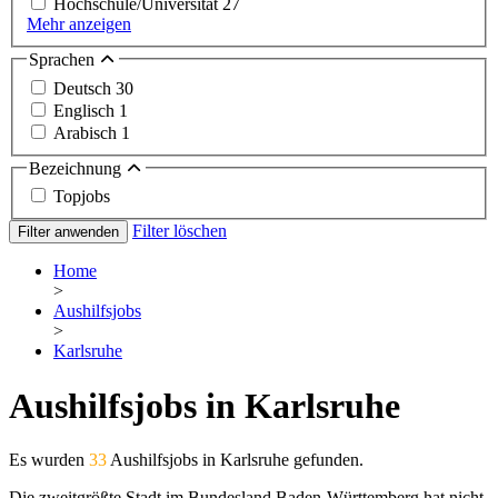
Hochschule/Universität
27
Mehr anzeigen
Sprachen
Deutsch
30
Englisch
1
Arabisch
1
Bezeichnung
Topjobs
Filter löschen
Filter anwenden
Home
>
Aushilfsjobs
>
Karlsruhe
Aushilfsjobs in Karlsruhe
Es wurden
33
Aushilfsjobs in Karlsruhe gefunden.
Die zweitgrößte Stadt im Bundesland Baden-Württemberg hat nicht