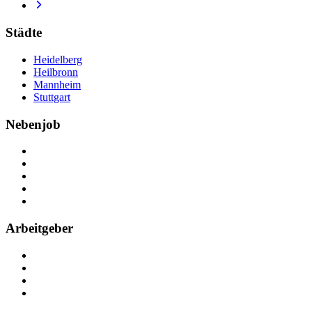
Städte
Heidelberg
Heilbronn
Mannheim
Stuttgart
Nebenjob
Über Nebenjob
Arbeiten bei NebenJob
Kontakt
Partner
FAQ
Arbeitgeber
Kostenlos registrieren
Anzeige schalten
Recruiting-Prozess Tipps
FAQ für Unternehmen