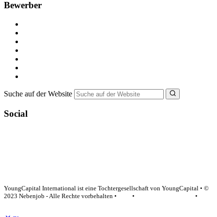
Bewerber
Kostenlos registrieren
Alle Jobs in Deutschland
Nebenjob suchen
Minijob suchen
Ferienjob suchen
Bewerbungstipps
NebenJob Ratgeber
Suche auf der Website
Social
YoungCapital Google score 4.6 - 18 reviews
YoungCapital International ist eine Tochtergesellschaft von YoungCapital • ©
2023 Nebenjob - Alle Rechte vorbehalten •
AGB
•
Datenschutzerklärung
•
Impressum