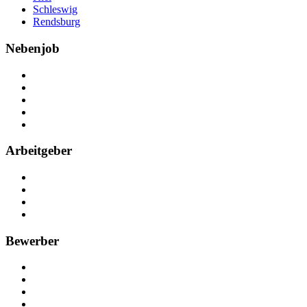
Schleswig
Rendsburg
Nebenjob
Über Nebenjob
Arbeiten bei NebenJob
Kontakt
Partner
FAQ
Arbeitgeber
Kostenlos registrieren
Anzeige schalten
Recruiting-Prozess Tipps
FAQ für Unternehmen
Bewerber
Kostenlos registrieren
Alle Jobs in Deutschland
Nebenjob suchen
Minijob suchen