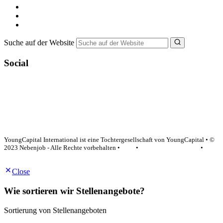
Ferienjob suchen
Bewerbungstipps
NebenJob Ratgeber
Suche auf der Website
Social
YoungCapital Google score 4.6 - 18 reviews
YoungCapital International ist eine Tochtergesellschaft von YoungCapital • ©
2023 Nebenjob - Alle Rechte vorbehalten •
AGB
•
Datenschutzerklärung
•
Impressum
Close
Wie sortieren wir Stellenangebote?
Sortierung von Stellenangeboten