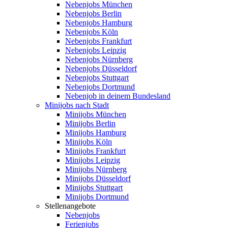
Nebenjobs München
Nebenjobs Berlin
Nebenjobs Hamburg
Nebenjobs Köln
Nebenjobs Frankfurt
Nebenjobs Leipzig
Nebenjobs Nürnberg
Nebenjobs Düsseldorf
Nebenjobs Stuttgart
Nebenjobs Dortmund
Nebenjob in deinem Bundesland
Minijobs nach Stadt
Minijobs München
Minijobs Berlin
Minijobs Hamburg
Minijobs Köln
Minijobs Frankfurt
Minijobs Leipzig
Minijobs Nürnberg
Minijobs Düsseldorf
Minijobs Stuttgart
Minijobs Dortmund
Stellenangebote
Nebenjobs
Ferienjobs