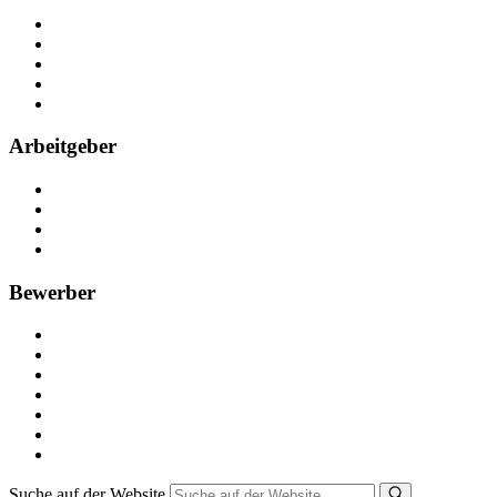
Über Nebenjob
Arbeiten bei NebenJob
Kontakt
Partner
FAQ
Arbeitgeber
Kostenlos registrieren
Anzeige schalten
Recruiting-Prozess Tipps
FAQ für Unternehmen
Bewerber
Kostenlos registrieren
Alle Jobs in Deutschland
Nebenjob suchen
Minijob suchen
Ferienjob suchen
Bewerbungstipps
NebenJob Ratgeber
Suche auf der Website