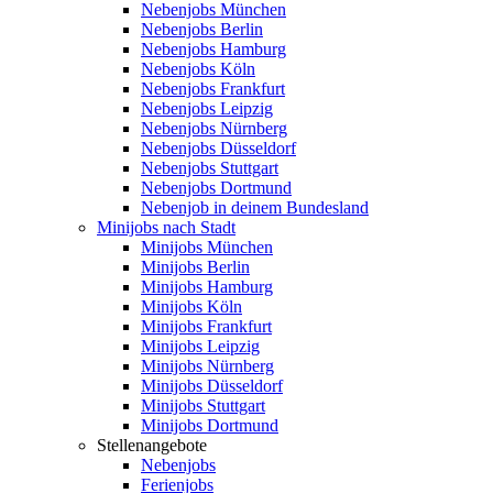
Nebenjobs München
Nebenjobs Berlin
Nebenjobs Hamburg
Nebenjobs Köln
Nebenjobs Frankfurt
Nebenjobs Leipzig
Nebenjobs Nürnberg
Nebenjobs Düsseldorf
Nebenjobs Stuttgart
Nebenjobs Dortmund
Nebenjob in deinem Bundesland
Minijobs nach Stadt
Minijobs München
Minijobs Berlin
Minijobs Hamburg
Minijobs Köln
Minijobs Frankfurt
Minijobs Leipzig
Minijobs Nürnberg
Minijobs Düsseldorf
Minijobs Stuttgart
Minijobs Dortmund
Stellenangebote
Nebenjobs
Ferienjobs