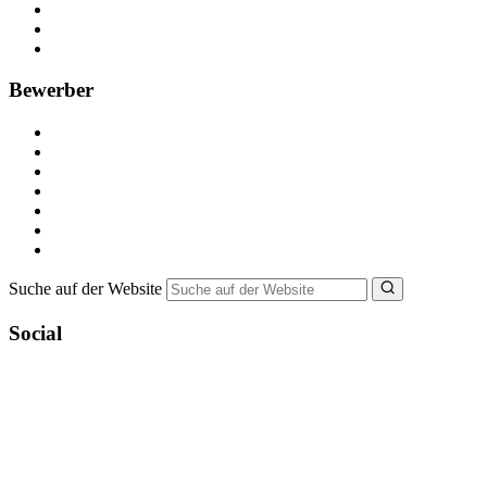
Anzeige schalten
Recruiting-Prozess Tipps
FAQ für Unternehmen
Bewerber
Kostenlos registrieren
Alle Jobs in Deutschland
Nebenjob suchen
Minijob suchen
Ferienjob suchen
Bewerbungstipps
NebenJob Ratgeber
Suche auf der Website
Social
YoungCapital Google score 4.6 - 18 reviews