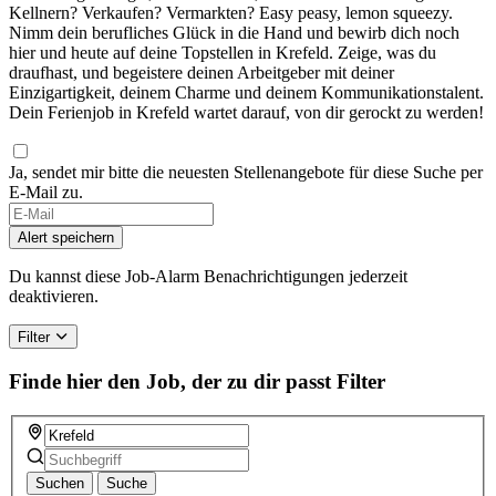
Kellnern? Verkaufen? Vermarkten? Easy peasy, lemon squeezy.
Nimm dein berufliches Glück in die Hand und bewirb dich noch
hier und heute auf deine Topstellen in Krefeld. Zeige, was du
draufhast, und begeistere deinen Arbeitgeber mit deiner
Einzigartigkeit, deinem Charme und deinem Kommunikationstalent.
Dein Ferienjob in Krefeld wartet darauf, von dir gerockt zu werden!
Ja, sendet mir bitte die neuesten Stellenangebote für diese Suche per
E-Mail zu.
If
you
Alert speichern
are
a
Du kannst diese Job-Alarm Benachrichtigungen jederzeit
human,
deaktivieren.
ignore
this
Filter
field
Finde hier den Job, der zu dir passt
Filter
Suchen
Suche