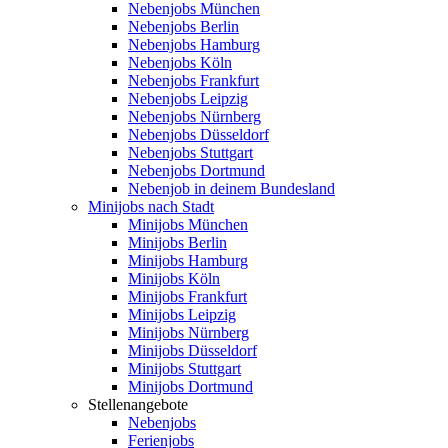
Nebenjobs München
Nebenjobs Berlin
Nebenjobs Hamburg
Nebenjobs Köln
Nebenjobs Frankfurt
Nebenjobs Leipzig
Nebenjobs Nürnberg
Nebenjobs Düsseldorf
Nebenjobs Stuttgart
Nebenjobs Dortmund
Nebenjob in deinem Bundesland
Minijobs nach Stadt
Minijobs München
Minijobs Berlin
Minijobs Hamburg
Minijobs Köln
Minijobs Frankfurt
Minijobs Leipzig
Minijobs Nürnberg
Minijobs Düsseldorf
Minijobs Stuttgart
Minijobs Dortmund
Stellenangebote
Nebenjobs
Ferienjobs