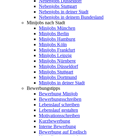
Nebenjobs Düsseldorf
Nebenjobs Stuttgart
Nebenjobs in deiner Stadt
Nebenjobs in deinem Bundesland
Minijobs nach Stadt
Minijobs München
Minijobs Berlin
Minijobs Hamburg
Minijobs Köln
Minijobs Frankfurt
Minijobs Leipzig
Minijobs Nürnberg
Minijobs Düsseldorf
Minijobs Stuttgart
Minijobs Dortmund
Minijobs in deiner Stadt
Bewerbungstipps
Bewerbung Minijob
Bewerbungsschreiben
Lebenslauf schreiben
Lebenslauf gestalten
Motivationsschreiben
Kurzbewerbung
Interne Bewerbung
Bewerbung auf Englisch