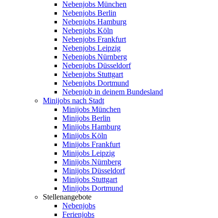
Nebenjobs München
Nebenjobs Berlin
Nebenjobs Hamburg
Nebenjobs Köln
Nebenjobs Frankfurt
Nebenjobs Leipzig
Nebenjobs Nürnberg
Nebenjobs Düsseldorf
Nebenjobs Stuttgart
Nebenjobs Dortmund
Nebenjob in deinem Bundesland
Minijobs nach Stadt
Minijobs München
Minijobs Berlin
Minijobs Hamburg
Minijobs Köln
Minijobs Frankfurt
Minijobs Leipzig
Minijobs Nürnberg
Minijobs Düsseldorf
Minijobs Stuttgart
Minijobs Dortmund
Stellenangebote
Nebenjobs
Ferienjobs