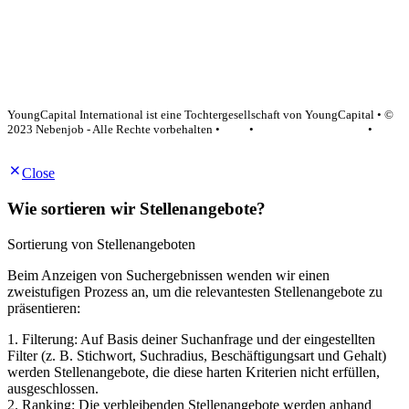
YoungCapital Google score 4.6 - 18 reviews
YoungCapital International ist eine Tochtergesellschaft von YoungCapital • ©
2023 Nebenjob - Alle Rechte vorbehalten •
AGB
•
Datenschutzerklärung
•
Impressum
Close
Wie sortieren wir Stellenangebote?
Sortierung von Stellenangeboten
Beim Anzeigen von Suchergebnissen wenden wir einen
zweistufigen Prozess an, um die relevantesten Stellenangebote zu
präsentieren:
1. Filterung: Auf Basis deiner Suchanfrage und der eingestellten
Filter (z. B. Stichwort, Suchradius, Beschäftigungsart und Gehalt)
werden Stellenangebote, die diese harten Kriterien nicht erfüllen,
ausgeschlossen.
2. Ranking: Die verbleibenden Stellenangebote werden anhand