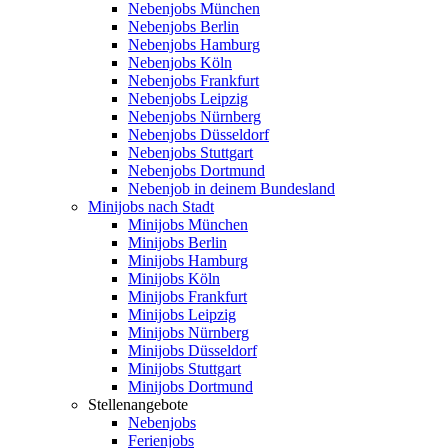
Nebenjobs München
Nebenjobs Berlin
Nebenjobs Hamburg
Nebenjobs Köln
Nebenjobs Frankfurt
Nebenjobs Leipzig
Nebenjobs Nürnberg
Nebenjobs Düsseldorf
Nebenjobs Stuttgart
Nebenjobs Dortmund
Nebenjob in deinem Bundesland
Minijobs nach Stadt
Minijobs München
Minijobs Berlin
Minijobs Hamburg
Minijobs Köln
Minijobs Frankfurt
Minijobs Leipzig
Minijobs Nürnberg
Minijobs Düsseldorf
Minijobs Stuttgart
Minijobs Dortmund
Stellenangebote
Nebenjobs
Ferienjobs