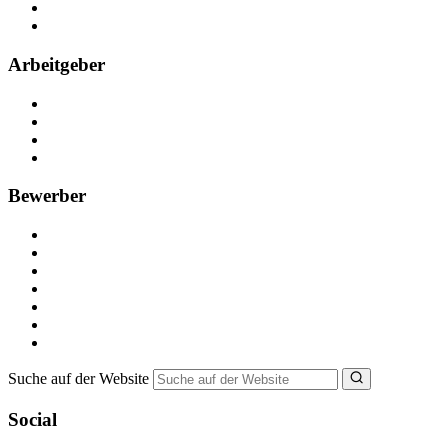
Partner
FAQ
Arbeitgeber
Kostenlos registrieren
Anzeige schalten
Recruiting-Prozess Tipps
FAQ für Unternehmen
Bewerber
Kostenlos registrieren
Alle Jobs in Deutschland
Nebenjob suchen
Minijob suchen
Ferienjob suchen
Bewerbungstipps
NebenJob Ratgeber
Suche auf der Website
Social