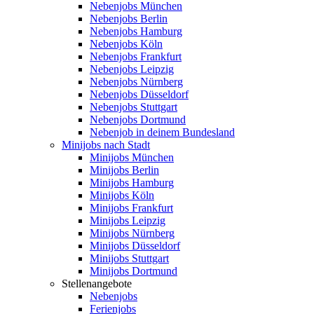
Nebenjobs München
Nebenjobs Berlin
Nebenjobs Hamburg
Nebenjobs Köln
Nebenjobs Frankfurt
Nebenjobs Leipzig
Nebenjobs Nürnberg
Nebenjobs Düsseldorf
Nebenjobs Stuttgart
Nebenjobs Dortmund
Nebenjob in deinem Bundesland
Minijobs nach Stadt
Minijobs München
Minijobs Berlin
Minijobs Hamburg
Minijobs Köln
Minijobs Frankfurt
Minijobs Leipzig
Minijobs Nürnberg
Minijobs Düsseldorf
Minijobs Stuttgart
Minijobs Dortmund
Stellenangebote
Nebenjobs
Ferienjobs