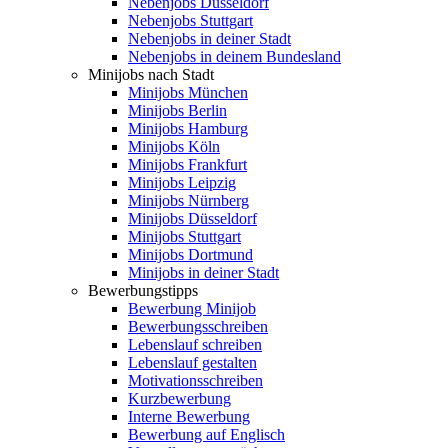
Nebenjobs Düsseldorf
Nebenjobs Stuttgart
Nebenjobs in deiner Stadt
Nebenjobs in deinem Bundesland
Minijobs nach Stadt
Minijobs München
Minijobs Berlin
Minijobs Hamburg
Minijobs Köln
Minijobs Frankfurt
Minijobs Leipzig
Minijobs Nürnberg
Minijobs Düsseldorf
Minijobs Stuttgart
Minijobs Dortmund
Minijobs in deiner Stadt
Bewerbungstipps
Bewerbung Minijob
Bewerbungsschreiben
Lebenslauf schreiben
Lebenslauf gestalten
Motivationsschreiben
Kurzbewerbung
Interne Bewerbung
Bewerbung auf Englisch