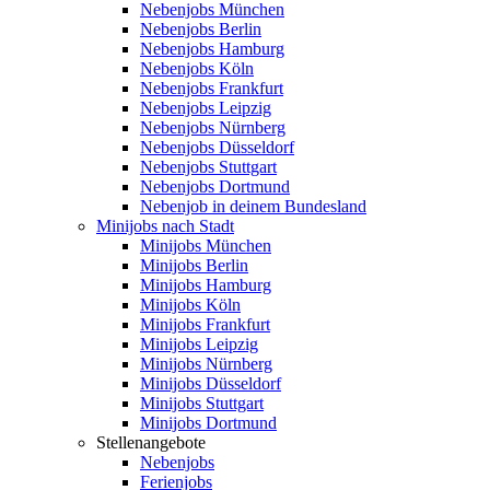
Nebenjobs München
Nebenjobs Berlin
Nebenjobs Hamburg
Nebenjobs Köln
Nebenjobs Frankfurt
Nebenjobs Leipzig
Nebenjobs Nürnberg
Nebenjobs Düsseldorf
Nebenjobs Stuttgart
Nebenjobs Dortmund
Nebenjob in deinem Bundesland
Minijobs nach Stadt
Minijobs München
Minijobs Berlin
Minijobs Hamburg
Minijobs Köln
Minijobs Frankfurt
Minijobs Leipzig
Minijobs Nürnberg
Minijobs Düsseldorf
Minijobs Stuttgart
Minijobs Dortmund
Stellenangebote
Nebenjobs
Ferienjobs