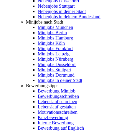
Nebenjobs Düsseldorf
Nebenjobs Stuttgart
Nebenjobs in deiner Stadt
Nebenjobs in deinem Bundesland
Minijobs nach Stadt
Minijobs München
Minijobs Berlin
Minijobs Hamburg
Minijobs Köln
Minijobs Frankfurt
Minijobs Leipzig
Minijobs Nürnberg
Minijobs Düsseldorf
Minijobs Stuttgart
Minijobs Dortmund
Minijobs in deiner Stadt
Bewerbungstipps
Bewerbung Minijob
Bewerbungsschreiben
Lebenslauf schreiben
Lebenslauf gestalten
Motivationsschreiben
Kurzbewerbung
Interne Bewerbung
Bewerbung auf Englisch