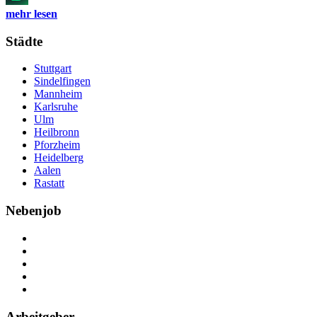
mehr lesen
Städte
Stuttgart
Sindelfingen
Mannheim
Karlsruhe
Ulm
Heilbronn
Pforzheim
Heidelberg
Aalen
Rastatt
Nebenjob
Über Nebenjob
Arbeiten bei NebenJob
Kontakt
Partner
FAQ
Arbeitgeber