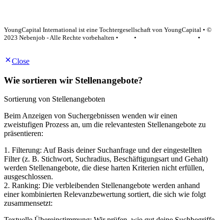
YoungCapital Google score 4.6 - 18 reviews
YoungCapital International ist eine Tochtergesellschaft von YoungCapital • ©
2023 Nebenjob - Alle Rechte vorbehalten •
AGB
•
Datenschutzerklärung
•
Impressum
Close
Wie sortieren wir Stellenangebote?
Sortierung von Stellenangeboten
Beim Anzeigen von Suchergebnissen wenden wir einen
zweistufigen Prozess an, um die relevantesten Stellenangebote zu
präsentieren:
1. Filterung: Auf Basis deiner Suchanfrage und der eingestellten
Filter (z. B. Stichwort, Suchradius, Beschäftigungsart und Gehalt)
werden Stellenangebote, die diese harten Kriterien nicht erfüllen,
ausgeschlossen.
2. Ranking: Die verbleibenden Stellenangebote werden anhand
einer kombinierten Relevanzbewertung sortiert, die sich wie folgt
zusammensetzt:
Textuelle Übereinstimmung: Wir prüfen, wie gut deine Suchbegriffe