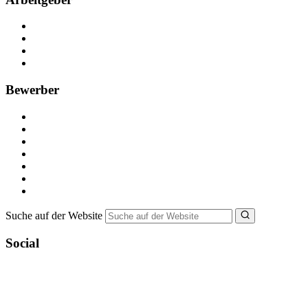
Kostenlos registrieren
Anzeige schalten
Recruiting-Prozess Tipps
FAQ für Unternehmen
Bewerber
Kostenlos registrieren
Alle Jobs in Deutschland
Nebenjob suchen
Minijob suchen
Ferienjob suchen
Bewerbungstipps
NebenJob Ratgeber
Suche auf der Website
Social