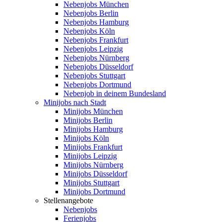
Nebenjobs München
Nebenjobs Berlin
Nebenjobs Hamburg
Nebenjobs Köln
Nebenjobs Frankfurt
Nebenjobs Leipzig
Nebenjobs Nürnberg
Nebenjobs Düsseldorf
Nebenjobs Stuttgart
Nebenjobs Dortmund
Nebenjob in deinem Bundesland
Minijobs nach Stadt
Minijobs München
Minijobs Berlin
Minijobs Hamburg
Minijobs Köln
Minijobs Frankfurt
Minijobs Leipzig
Minijobs Nürnberg
Minijobs Düsseldorf
Minijobs Stuttgart
Minijobs Dortmund
Stellenangebote
Nebenjobs
Ferienjobs