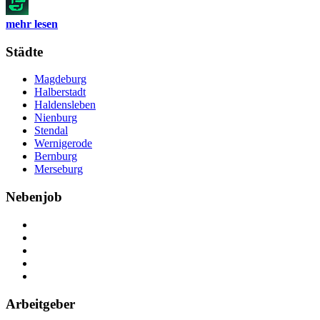
mehr lesen
Städte
Magdeburg
Halberstadt
Haldensleben
Nienburg
Stendal
Wernigerode
Bernburg
Merseburg
Nebenjob
Über Nebenjob
Arbeiten bei NebenJob
Kontakt
Partner
FAQ
Arbeitgeber