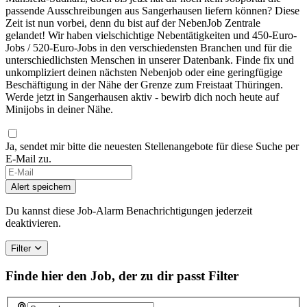
passende Ausschreibungen aus Sangerhausen liefern können? Diese
Zeit ist nun vorbei, denn du bist auf der NebenJob Zentrale
gelandet! Wir haben vielschichtige Nebentätigkeiten und 450-Euro-
Jobs / 520-Euro-Jobs in den verschiedensten Branchen und für die
unterschiedlichsten Menschen in unserer Datenbank. Finde fix und
unkompliziert deinen nächsten Nebenjob oder eine geringfügige
Beschäftigung in der Nähe der Grenze zum Freistaat Thüringen.
Werde jetzt in Sangerhausen aktiv - bewirb dich noch heute auf
Minijobs in deiner Nähe.
Ja, sendet mir bitte die neuesten Stellenangebote für diese Suche per
E-Mail zu.
If
you
Alert speichern
are
a
Du kannst diese Job-Alarm Benachrichtigungen jederzeit
human,
deaktivieren.
ignore
this
Filter
field
Finde hier den Job, der zu dir passt
Filter