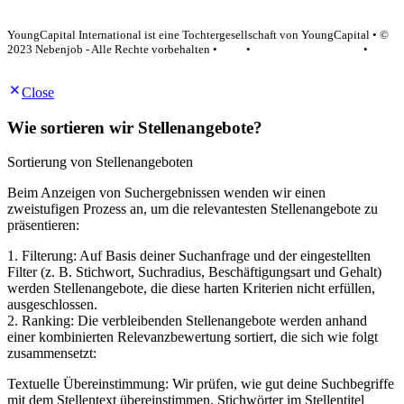
YoungCapital Google score 4.6 - 18 reviews
YoungCapital International ist eine Tochtergesellschaft von YoungCapital • ©
2023 Nebenjob - Alle Rechte vorbehalten •
AGB
•
Datenschutzerklärung
•
Impressum
Close
Wie sortieren wir Stellenangebote?
Sortierung von Stellenangeboten
Beim Anzeigen von Suchergebnissen wenden wir einen
zweistufigen Prozess an, um die relevantesten Stellenangebote zu
präsentieren:
1. Filterung: Auf Basis deiner Suchanfrage und der eingestellten
Filter (z. B. Stichwort, Suchradius, Beschäftigungsart und Gehalt)
werden Stellenangebote, die diese harten Kriterien nicht erfüllen,
ausgeschlossen.
2. Ranking: Die verbleibenden Stellenangebote werden anhand
einer kombinierten Relevanzbewertung sortiert, die sich wie folgt
zusammensetzt:
Textuelle Übereinstimmung: Wir prüfen, wie gut deine Suchbegriffe
mit dem Stellentext übereinstimmen. Stichwörter im Stellentitel