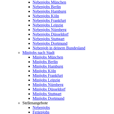
Nebenjobs München
Nebenjobs Berlin
Nebenjobs Hamburg
Nebenjobs Köln
Nebenjobs Frankfurt
Nebenjobs Leipzig
Nebenjobs Nürnberg
Nebenjobs Düsseldorf
Nebenjobs Stuttgart
Nebenjobs Dortmund
Nebenjob in deinem Bundesland
Minijobs nach Stadt
Minijobs München
Minijobs Berlin
Minijobs Hamburg
Minijobs Köln
Minijobs Frankfurt
Minijobs Leipzig
Minijobs Nürnberg
Minijobs Düsseldorf
Minijobs Stuttgart
Minijobs Dortmund
Stellenangebote
Nebenjobs
Ferienjobs