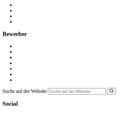
Kostenlos registrieren
Anzeige schalten
Recruiting-Prozess Tipps
FAQ für Unternehmen
Bewerber
Kostenlos registrieren
Alle Jobs in Deutschland
Nebenjob suchen
Minijob suchen
Ferienjob suchen
Bewerbungstipps
NebenJob Ratgeber
Suche auf der Website
Social