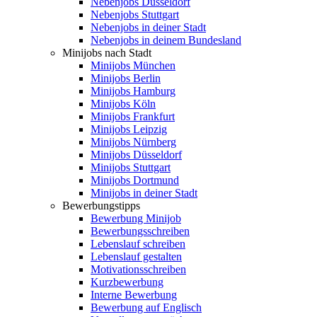
Nebenjobs Düsseldorf
Nebenjobs Stuttgart
Nebenjobs in deiner Stadt
Nebenjobs in deinem Bundesland
Minijobs nach Stadt
Minijobs München
Minijobs Berlin
Minijobs Hamburg
Minijobs Köln
Minijobs Frankfurt
Minijobs Leipzig
Minijobs Nürnberg
Minijobs Düsseldorf
Minijobs Stuttgart
Minijobs Dortmund
Minijobs in deiner Stadt
Bewerbungstipps
Bewerbung Minijob
Bewerbungsschreiben
Lebenslauf schreiben
Lebenslauf gestalten
Motivationsschreiben
Kurzbewerbung
Interne Bewerbung
Bewerbung auf Englisch