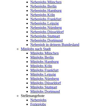
Nebenjobs München
Nebenjobs Berlin
Nebenjobs Hamburg
Nebenjobs Köln
Nebenjobs Frankfurt
Nebenjobs Leipzig
Nebenjobs Nürnberg
Nebenjobs Düsseldorf
Nebenjobs Stuttgart
Nebenjobs Dortmund
Nebenjob in deinem Bundesland
Minijobs nach Stadt
Minijobs München
Minijobs Berlin
Minijobs Hamburg
Minijobs Köln
Minijobs Frankfurt
Minijobs Leipzig
Minijobs Nürnberg
Minijobs Düsseldorf
Minijobs Stuttgart
Minijobs Dortmund
Stellenangebote
Nebenjobs
Ferienjobs