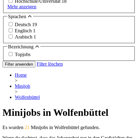
Hochschule/Universität
18
Mehr anzeigen
Sprachen
Deutsch
19
Englisch
1
Arabisch
1
Bezeichnung
Topjobs
Filter löschen
Filter anwenden
Home
>
Minijob
>
Wolfenbüttel
Minijobs in Wolfenbüttel
Es wurden
21
Minijobs in Wolfenbüttel gefunden.
Wenn du dachtest, dass das Jobangebot nur in den Großstädten des