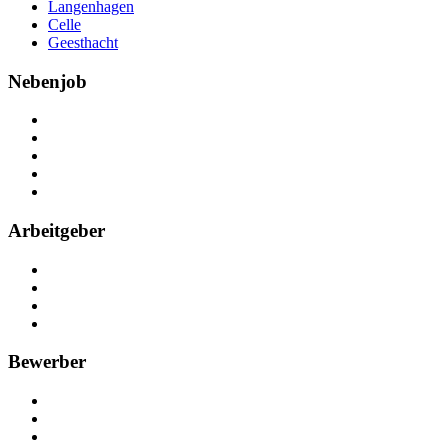
Langenhagen
Celle
Geesthacht
Nebenjob
Über Nebenjob
Arbeiten bei NebenJob
Kontakt
Partner
FAQ
Arbeitgeber
Kostenlos registrieren
Anzeige schalten
Recruiting-Prozess Tipps
FAQ für Unternehmen
Bewerber
Kostenlos registrieren
Alle Jobs in Deutschland
Nebenjob suchen