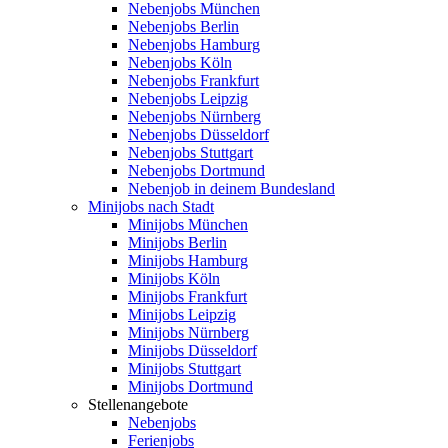
Nebenjobs München
Nebenjobs Berlin
Nebenjobs Hamburg
Nebenjobs Köln
Nebenjobs Frankfurt
Nebenjobs Leipzig
Nebenjobs Nürnberg
Nebenjobs Düsseldorf
Nebenjobs Stuttgart
Nebenjobs Dortmund
Nebenjob in deinem Bundesland
Minijobs nach Stadt
Minijobs München
Minijobs Berlin
Minijobs Hamburg
Minijobs Köln
Minijobs Frankfurt
Minijobs Leipzig
Minijobs Nürnberg
Minijobs Düsseldorf
Minijobs Stuttgart
Minijobs Dortmund
Stellenangebote
Nebenjobs
Ferienjobs