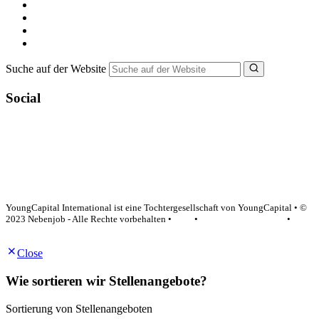
Minijob suchen
Ferienjob suchen
Bewerbungstipps
NebenJob Ratgeber
Suche auf der Website
Social
YoungCapital Google score 4.6 - 18 reviews
YoungCapital International ist eine Tochtergesellschaft von YoungCapital • ©
2023 Nebenjob - Alle Rechte vorbehalten •
AGB
•
Datenschutzerklärung
•
Impressum
Close
Wie sortieren wir Stellenangebote?
Sortierung von Stellenangeboten