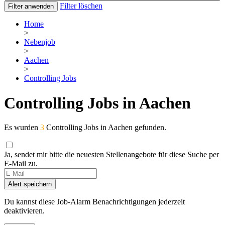
Filter löschen
Filter anwenden
Home
>
Nebenjob
>
Aachen
>
Controlling Jobs
Controlling Jobs in Aachen
Es wurden
3
Controlling Jobs in Aachen gefunden.
Ja, sendet mir bitte die neuesten Stellenangebote für diese Suche per
E-Mail zu.
If
you
Alert speichern
are
a
Du kannst diese Job-Alarm Benachrichtigungen jederzeit
human,
deaktivieren.
ignore