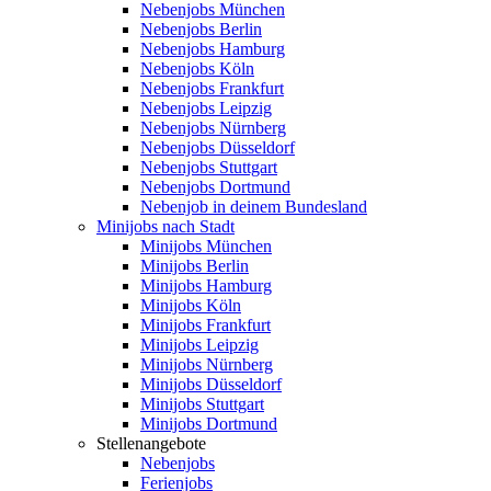
Nebenjobs München
Nebenjobs Berlin
Nebenjobs Hamburg
Nebenjobs Köln
Nebenjobs Frankfurt
Nebenjobs Leipzig
Nebenjobs Nürnberg
Nebenjobs Düsseldorf
Nebenjobs Stuttgart
Nebenjobs Dortmund
Nebenjob in deinem Bundesland
Minijobs nach Stadt
Minijobs München
Minijobs Berlin
Minijobs Hamburg
Minijobs Köln
Minijobs Frankfurt
Minijobs Leipzig
Minijobs Nürnberg
Minijobs Düsseldorf
Minijobs Stuttgart
Minijobs Dortmund
Stellenangebote
Nebenjobs
Ferienjobs