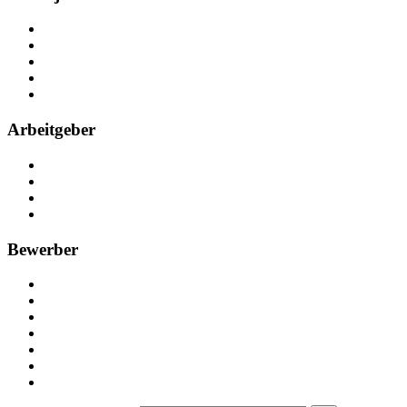
Über Nebenjob
Arbeiten bei NebenJob
Kontakt
Partner
FAQ
Arbeitgeber
Kostenlos registrieren
Anzeige schalten
Recruiting-Prozess Tipps
FAQ für Unternehmen
Bewerber
Kostenlos registrieren
Alle Jobs in Deutschland
Nebenjob suchen
Minijob suchen
Ferienjob suchen
Bewerbungstipps
NebenJob Ratgeber