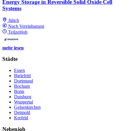
Energy Storage in Reversible Solid Oxide Cell
Systems
Jülich
Nach Vereinbarung
Teilzeitjob
mehr lesen
Städte
Essen
Bielefeld
Dortmund
Bochum
Bonn
Duisburg
Wuppertal
Gelsenkirchen
Detmold
Krefeld
Nebenjob