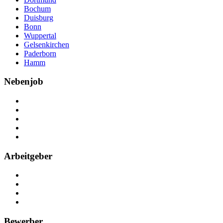
Bochum
Duisburg
Bonn
Wuppertal
Gelsenkirchen
Paderborn
Hamm
Nebenjob
Über Nebenjob
Arbeiten bei NebenJob
Kontakt
Partner
FAQ
Arbeitgeber
Kostenlos registrieren
Anzeige schalten
Recruiting-Prozess Tipps
FAQ für Unternehmen
Bewerber