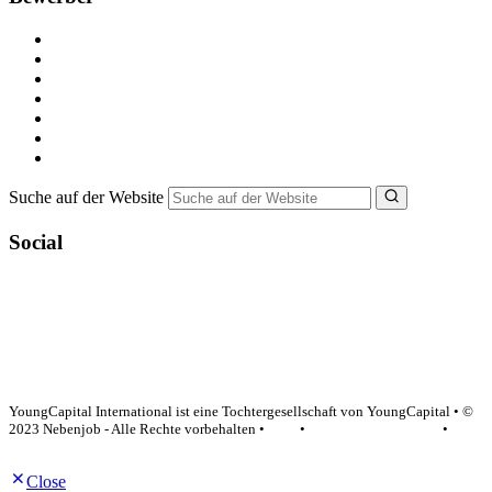
Kostenlos registrieren
Alle Jobs in Deutschland
Nebenjob suchen
Minijob suchen
Ferienjob suchen
Bewerbungstipps
NebenJob Ratgeber
Suche auf der Website
Social
YoungCapital Google score 4.6 - 18 reviews
YoungCapital International ist eine Tochtergesellschaft von YoungCapital • ©
2023 Nebenjob - Alle Rechte vorbehalten •
AGB
•
Datenschutzerklärung
•
Impressum
Close