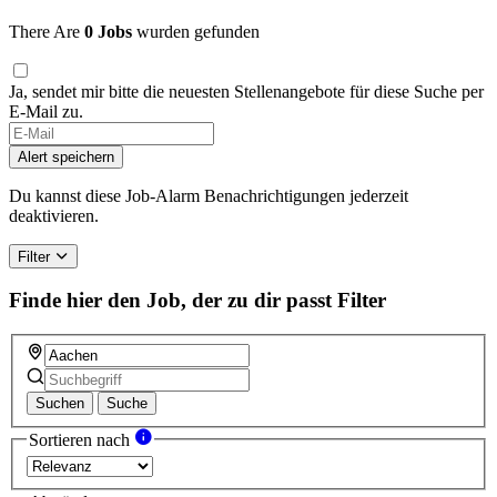
There Are
0 Jobs
wurden gefunden
Ja, sendet mir bitte die neuesten Stellenangebote für diese Suche per
E-Mail zu.
If
you
Alert speichern
are
a
Du kannst diese Job-Alarm Benachrichtigungen jederzeit
human,
deaktivieren.
ignore
this
Filter
field
Finde hier den Job, der zu dir passt
Filter
Suchen
Suche
Sortieren nach