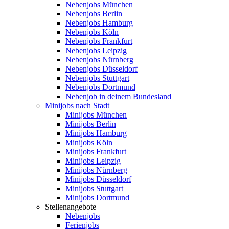
Nebenjobs München
Nebenjobs Berlin
Nebenjobs Hamburg
Nebenjobs Köln
Nebenjobs Frankfurt
Nebenjobs Leipzig
Nebenjobs Nürnberg
Nebenjobs Düsseldorf
Nebenjobs Stuttgart
Nebenjobs Dortmund
Nebenjob in deinem Bundesland
Minijobs nach Stadt
Minijobs München
Minijobs Berlin
Minijobs Hamburg
Minijobs Köln
Minijobs Frankfurt
Minijobs Leipzig
Minijobs Nürnberg
Minijobs Düsseldorf
Minijobs Stuttgart
Minijobs Dortmund
Stellenangebote
Nebenjobs
Ferienjobs