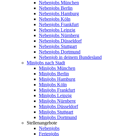
Nebenjobs München
Nebenjobs Berlin
Nebenjobs Hamburg
Nebenjobs Köln
Nebenjobs Frankfurt
Nebenjobs Leipzig
Nebenjobs Nürnberg
Nebenjobs Düsseldorf
Nebenjobs Stuttgart
Nebenjobs Dortmund
Nebenjob in deinem Bundesland
Minijobs nach Stadt
Minijobs München
Minijobs Berlin
Minijobs Hamburg
Minijobs Köln
Minijobs Frankfurt
Minijobs Leipzig
Minijobs Nürnberg
Minijobs Düsseldorf
Minijobs Stuttgart
Minijobs Dortmund
Stellenangebote
Nebenjobs
Ferienjobs