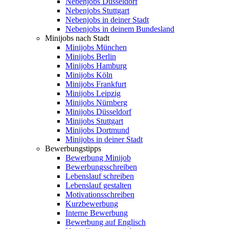
Nebenjobs Düsseldorf
Nebenjobs Stuttgart
Nebenjobs in deiner Stadt
Nebenjobs in deinem Bundesland
Minijobs nach Stadt
Minijobs München
Minijobs Berlin
Minijobs Hamburg
Minijobs Köln
Minijobs Frankfurt
Minijobs Leipzig
Minijobs Nürnberg
Minijobs Düsseldorf
Minijobs Stuttgart
Minijobs Dortmund
Minijobs in deiner Stadt
Bewerbungstipps
Bewerbung Minijob
Bewerbungsschreiben
Lebenslauf schreiben
Lebenslauf gestalten
Motivationsschreiben
Kurzbewerbung
Interne Bewerbung
Bewerbung auf Englisch